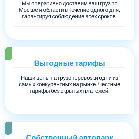
Мы оперативно доставим ваш груз по
Москве и области в течение одного дня,
Троицкий административный округ
15
гарантируя соблюдение всех сроков.
Химки
6
Черноголовка
1
Выгодные тарифы
Чеховский
5
Наши цены на грузоперевозки одни из
самых конкурентных на рынке. Честные
Шатурский
7
тарифы без скрытых платежей.
Шаховской
1
Щелковский
6
Собственный автопарк
Щербинка
1