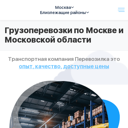
Москва
Близлежащие районы
Услуги
Грузоперевозки по Москве и
Автопарк
Московской области
Тарифы
Акции
О компании
Транспортная компания Перевозилка это
Отзывы
опыт, качество, доступные цены
Контакты
Спецтехника
Цены
FAQ