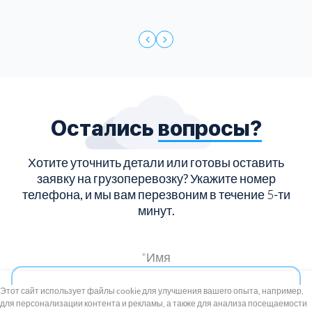
Остались
вопросы?
Хотите уточнить детали или готовы оставить
заявку на грузоперевозку?
Укажите номер
телефона, и мы вам перезвоним в течение
5
-ти
минут.
*Имя
+7 (495) 739-8-12
Круглосуточно
Этот сайт использует файлы cookie для улучшения вашего опыта, например,
для персонализации контента и рекламы, а также для анализа посещаемости
8 (800) 100-33-300
*Телефон