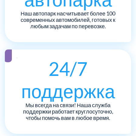
ЮЗАО
14
Новомосковский АО
18
Наш автопарк насчитывает более 100
современных автомобилей, готовых к
Одинцовский
любым задачам по перевозке.
17
Орехово-Зуевский
7
Павлово-Посадский
24/7
3
Подольский
3
поддержка
Пушкинский
12
Мы всегда на связи! Наша служба
поддержки работает круглосуточно,
Раменский
15
чтобы помочь вам в любое время.
Реутов
1