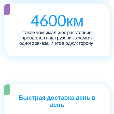
Рузский
4
4600км
Сергиево-Посадский
9
Такое максимальное расстояние
преодолел наш грузовик в рамках
Серебрянно-Прудский
1
одного заказа. И это в одну сторону!
Серебрянно-прудский
1
Серпуховский
6
Солнечногорский
6
Ступинский
Быстрая доставка день в
5
день
Талдомский
6