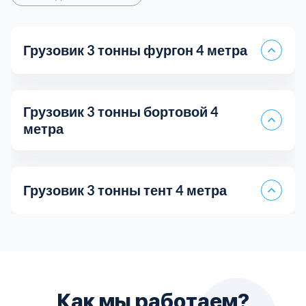
Грузовик 3 тонны фургон 4 метра
Грузовик 3 тонны бортовой 4
метра
Грузовик 3 тонны тент 4 метра
Самосвал 5 тонн
Грузоперевозки Лада Ларгус
Цена за 1 км
35 руб.
Длина кузова
4
Как мы работаем?
Пятитонник бортовой
Fiat Doblo