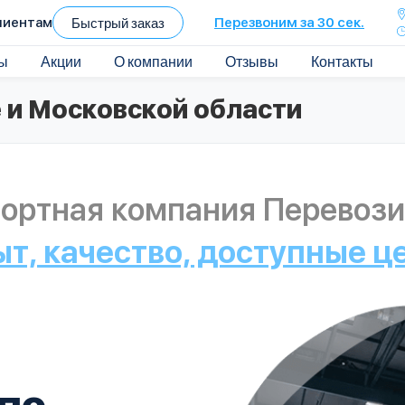
лиентам
Быстрый заказ
Перезвоним за 30 сек.
ы
Акции
О компании
Отзывы
Контакты
 и Московской области
ортная компания Перевози
ыт, качество, доступные ц
по