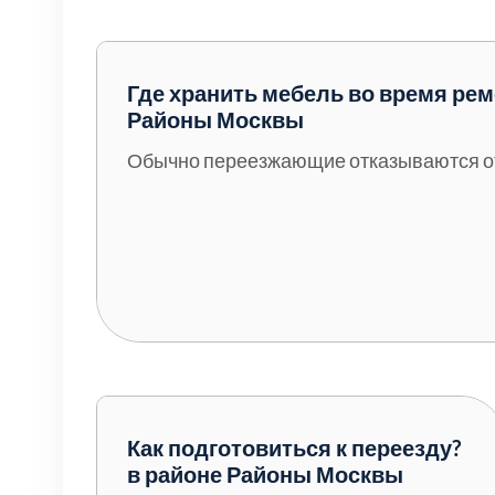
Серебрянно-прудский
Ступинский
Где хранить мебель во время рем
Районы Москвы
Химки
Обычно переезжающие отказываются от 
Шатурский
Щербинка
район Некрасовка
Как подготовиться к переезду?
в районе Районы Москвы