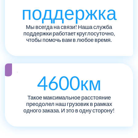
поддержка
Рузский
4
Мы всегда на связи! Наша служба
Сергиево-Посадский
9
поддержки работает круглосуточно,
чтобы помочь вам в любое время.
Серебрянно-Прудский
1
Серебрянно-прудский
1
4600км
Серпуховский
6
Такое максимальное расстояние
Солнечногорский
6
преодолел наш грузовик в рамках
одного заказа. И это в одну сторону!
Ступинский
5
Талдомский
6