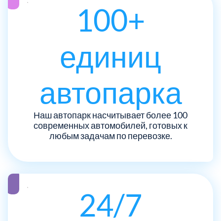
ЮЗАО
14
100+
Новомосковский АО
18
Одинцовский
17
единиц
Орехово-Зуевский
7
автопарка
Павлово-Посадский
3
Наш автопарк насчитывает более 100
современных автомобилей, готовых к
Подольский
3
любым задачам по перевозке.
Пушкинский
12
Раменский
15
24/7
Реутов
1