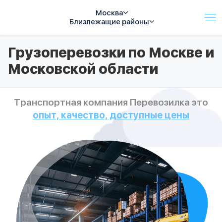
Москва
Близлежащие районы
Услуги
Грузоперевозки по Москве и
Автопарк
Московской области
Тарифы
Акции
О компании
Транспортная компания Перевозилка это
Отзывы
опыт, качество, доступные цены
Контакты
Спецтехника
Цены
FAQ