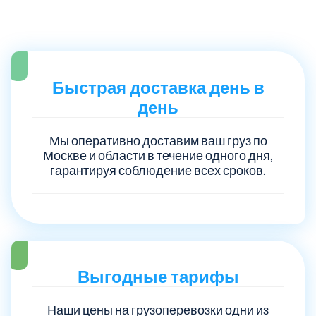
Троицкий административный округ
15
Химки
6
Быстрая доставка день в
день
Черноголовка
1
Мы оперативно доставим ваш груз по
Чеховский
5
Москве и области в течение одного дня,
гарантируя соблюдение всех сроков.
Шатурский
7
Шаховской
1
Щелковский
Выгодные тарифы
6
Наши цены на грузоперевозки одни из
Щербинка
1