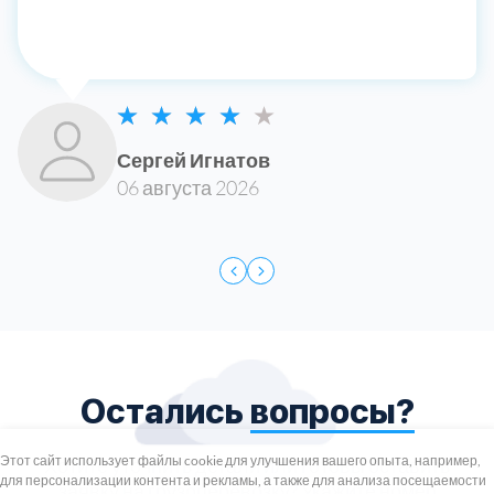
Сергей Игнатов
06 августа 2026
Остались
вопросы?
+7 (495) 739-8-12
Круглосуточно
Этот сайт использует файлы cookie для улучшения вашего опыта, например,
Хотите уточнить детали или готовы оставить
для персонализации контента и рекламы, а также для анализа посещаемости
8 (800) 100-33-300
заявку на грузоперевозку?
Укажите номер