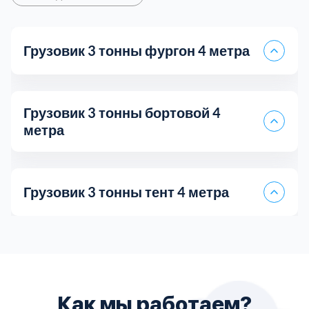
Грузовик 3 тонны фургон 4 метра
Грузовик 3 тонны бортовой 4
метра
Грузовик 3 тонны тент 4 метра
Самосвал 5 тонн
Грузоперевозки Лада Ларгус
Цена за 1 км
35 руб.
Длина кузова
4
Как мы работаем?
Пятитонник бортовой
Fiat Doblo