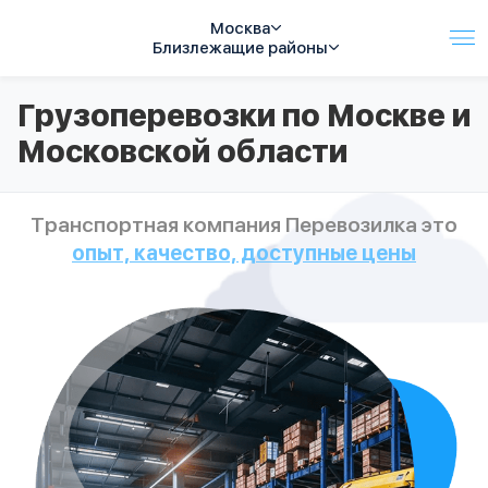
Москва
Близлежащие районы
Услуги
Грузоперевозки по Москве и
Автопарк
Московской области
Тарифы
Акции
О компании
Транспортная компания Перевозилка это
Отзывы
опыт, качество, доступные цены
Контакты
Спецтехника
Цены
FAQ