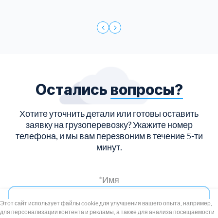
Остались
вопросы?
Хотите уточнить детали или готовы оставить
заявку на грузоперевозку?
Укажите номер
телефона, и мы вам перезвоним в течение
5
-ти
минут.
*Имя
+7 (495) 739-8-12
Круглосуточно
Этот сайт использует файлы cookie для улучшения вашего опыта, например,
для персонализации контента и рекламы, а также для анализа посещаемости
8 (800) 100-33-300
*Телефон