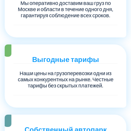
Мы оперативно доставим ваш груз по
Москве и области в течение одного дня,
Троицкий административный округ
15
гарантируя соблюдение всех сроков.
Химки
6
Черноголовка
1
Выгодные тарифы
Чеховский
5
Наши цены на грузоперевозки одни из
самых конкурентных на рынке. Честные
Шатурский
7
тарифы без скрытых платежей.
Шаховской
1
Щелковский
6
Собственный автопарк
Щербинка
1