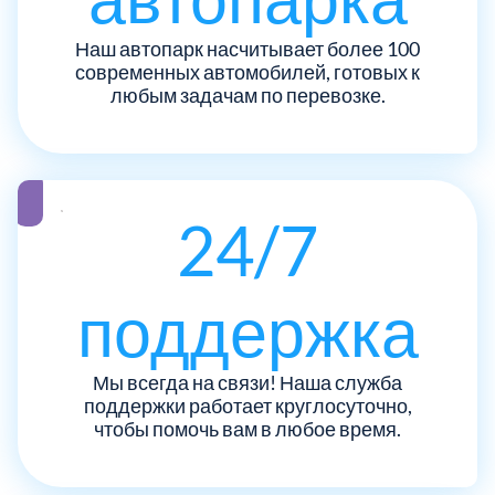
ЮЗАО
14
Новомосковский АО
18
Наш автопарк насчитывает более 100
современных автомобилей, готовых к
Одинцовский
любым задачам по перевозке.
17
Орехово-Зуевский
7
Павлово-Посадский
24/7
3
Подольский
3
поддержка
Пушкинский
12
Мы всегда на связи! Наша служба
поддержки работает круглосуточно,
Раменский
15
чтобы помочь вам в любое время.
Реутов
1