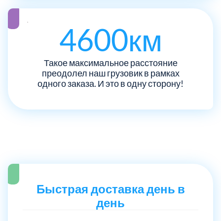
Рузский
4
4600км
Сергиево-Посадский
9
Такое максимальное расстояние
преодолел наш грузовик в рамках
Серебрянно-Прудский
1
одного заказа. И это в одну сторону!
Серебрянно-прудский
1
Серпуховский
6
Солнечногорский
6
Ступинский
Быстрая доставка день в
5
день
Талдомский
6