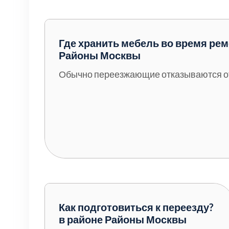
Серебрянно-прудский
Ступинский
Где хранить мебель во время рем
Районы Москвы
Химки
Обычно переезжающие отказываются от 
Шатурский
Щербинка
район Некрасовка
Как подготовиться к переезду?
в районе Районы Москвы