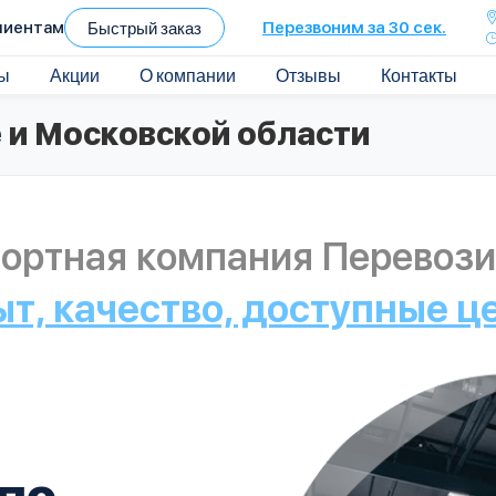
лиентам
Быстрый заказ
Перезвоним за 30 сек.
ы
Акции
О компании
Отзывы
Контакты
 и Московской области
ортная компания Перевози
ыт, качество, доступные ц
по