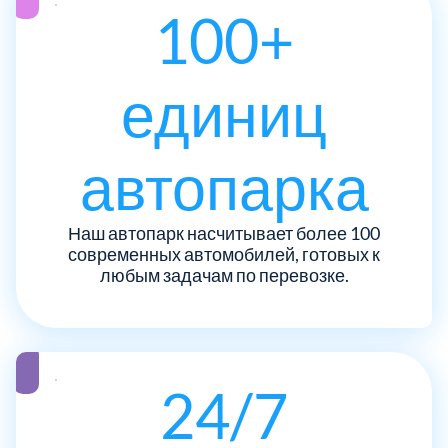
ЮЗАО
14
100+
Новомосковский АО
18
Одинцовский
17
единиц
Орехово-Зуевский
7
автопарка
Павлово-Посадский
3
Наш автопарк насчитывает более 100
современных автомобилей, готовых к
Подольский
3
любым задачам по перевозке.
Пушкинский
12
Раменский
15
24/7
Реутов
1