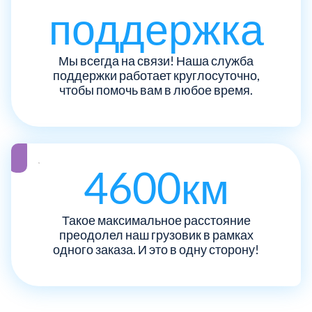
поддержка
Рузский
4
Мы всегда на связи! Наша служба
Сергиево-Посадский
9
поддержки работает круглосуточно,
чтобы помочь вам в любое время.
Серебрянно-Прудский
1
Серебрянно-прудский
1
4600км
Серпуховский
6
Такое максимальное расстояние
Солнечногорский
6
преодолел наш грузовик в рамках
одного заказа. И это в одну сторону!
Ступинский
5
Талдомский
6