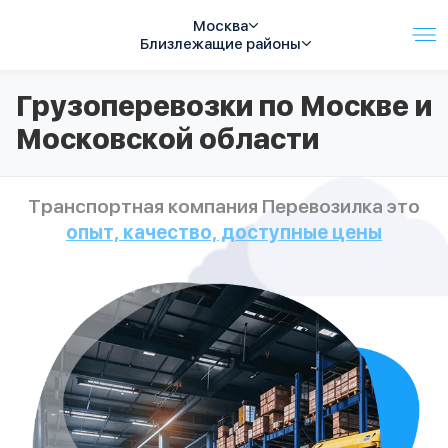
Москва
Близлежащие районы
Услуги
Грузоперевозки по Москве и
Автопарк
Московской области
Тарифы
Акции
О компании
Транспортная компания Перевозилка это
Отзывы
опыт, качество, доступные цены
Контакты
Спецтехника
Цены
FAQ