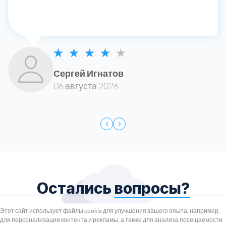
Сергей Игнатов
06 августа 2026
Остались
вопросы?
+7 (495) 739-8-12
Круглосуточно
Этот сайт использует файлы cookie для улучшения вашего опыта, например,
Хотите уточнить детали или готовы оставить
для персонализации контента и рекламы, а также для анализа посещаемости
8 (800) 100-33-300
заявку на грузоперевозку?
Укажите номер