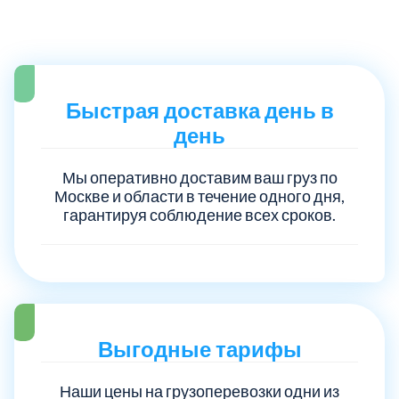
Троицкий административный округ
15
Химки
6
Быстрая доставка день в
день
Черноголовка
1
Мы оперативно доставим ваш груз по
Чеховский
5
Москве и области в течение одного дня,
гарантируя соблюдение всех сроков.
Шатурский
7
Шаховской
1
Щелковский
Выгодные тарифы
6
Наши цены на грузоперевозки одни из
Щербинка
1