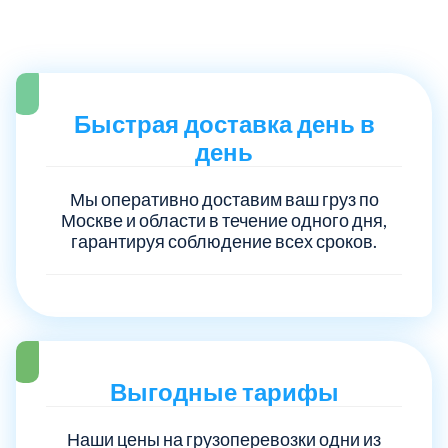
Троицкий административный округ
15
Химки
6
Быстрая доставка день в
день
Черноголовка
1
Мы оперативно доставим ваш груз по
Чеховский
5
Москве и области в течение одного дня,
гарантируя соблюдение всех сроков.
Шатурский
7
Шаховской
1
Щелковский
Выгодные тарифы
6
Наши цены на грузоперевозки одни из
Щербинка
1