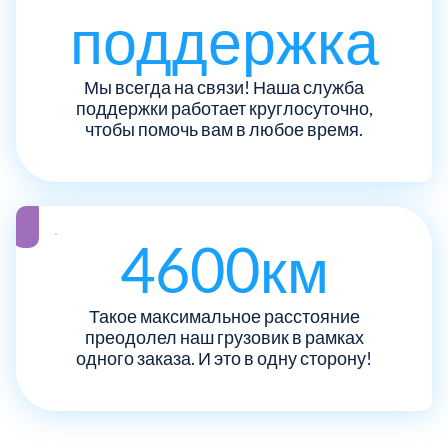
поддержка
Рузский
4
Мы всегда на связи! Наша служба
Сергиево-Посадский
9
поддержки работает круглосуточно,
чтобы помочь вам в любое время.
Серебрянно-Прудский
1
Серебрянно-прудский
1
4600км
Серпуховский
6
Такое максимальное расстояние
Солнечногорский
6
преодолел наш грузовик в рамках
одного заказа. И это в одну сторону!
Ступинский
5
Талдомский
6