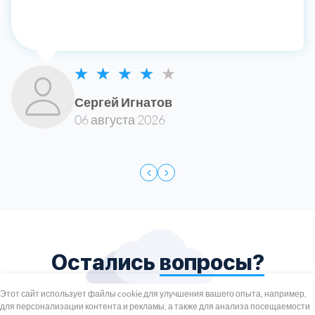
Сергей Игнатов
06 августа 2026
Остались
вопросы?
+7 (495) 739-8-12
Круглосуточно
Этот сайт использует файлы cookie для улучшения вашего опыта, например,
Хотите уточнить детали или готовы оставить
для персонализации контента и рекламы, а также для анализа посещаемости
8 (800) 100-33-300
заявку на грузоперевозку?
Укажите номер