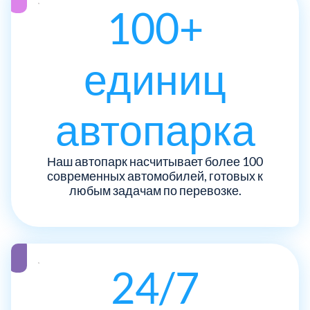
ЮЗАО
14
100+
Новомосковский АО
18
Одинцовский
17
единиц
Орехово-Зуевский
7
автопарка
Павлово-Посадский
3
Наш автопарк насчитывает более 100
современных автомобилей, готовых к
Подольский
3
любым задачам по перевозке.
Пушкинский
12
Раменский
15
24/7
Реутов
1