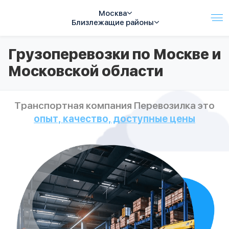
Москва
Близлежащие районы
Услуги
Грузоперевозки по Москве и
Автопарк
Московской области
Тарифы
Акции
О компании
Транспортная компания Перевозилка это
Отзывы
опыт, качество, доступные цены
Контакты
Спецтехника
Цены
FAQ