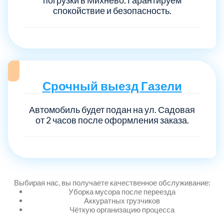
спокойствие и безопасность.
Выберите город:
Срочный выезд Газели
Автомобиль будет подан на ул. Садовая
Балашиха
5
от 2 часов после оформления заказа.
Богородский
7
Волоколамский
3
Выбирая нас, вы получаете качественное обслуживание:
Уборка мусора после переезда
Воскресенский
7
Аккуратных грузчиков
Чёткую организацию процесса