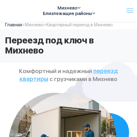
Михнево
Близлежащие районы
Главная
Услуги
>
Михнево
>
Квартирный переезд в Михнево
Автопарк
Переезд под ключ в
Тарифы
Михнево
Акции
О компании
Отзывы
Комфортный и надежный
переезд
Контакты
квартиры
с грузчиками в Михнево
Спецтехника
Цены
FAQ