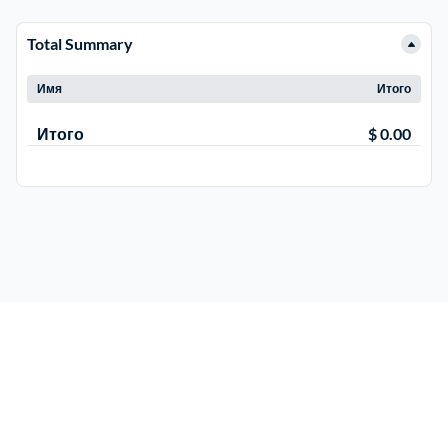
Total Summary
Электросталь
1
Имя
Итого
район Косино
1
Итого
$ 0.00
район Некрасовка
1