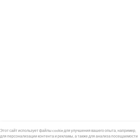
+7 (495) 739-8-12
Круглосуточно
Этот сайт использует файлы cookie для улучшения вашего опыта, например,
для персонализации контента и рекламы, а также для анализа посещаемости
8 (800) 100-33-300