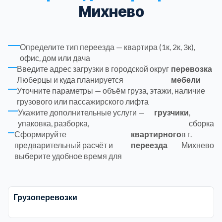
Михнево
Троицкий административный округ
15
Определите тип переезда — квартира (1к, 2к, 3к),
Химки
6
офис, дом или дача
Введите адрес загрузки в городской округ
перевозка
Черноголовка
1
Люберцы и куда планируется
мебели
Уточните параметры — объём груза, этажи, наличие
грузового или пассажирского лифта
Чеховский
5
Укажите дополнительные услуги —
грузчики
,
упаковка, разборка,
сборка
Сформируйте
квартирного
в г.
Шатурский
7
предварительный расчёт и
переезда
Михнево
выберите удобное время для
Шаховской
1
Щелковский
6
Грузоперевозки
Щербинка
1