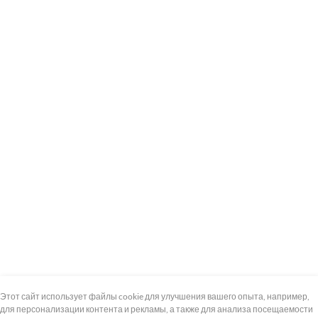
+7 (495) 739-8-12
Круглосуточно
Этот сайт использует файлы cookie для улучшения вашего опыта, например,
для персонализации контента и рекламы, а также для анализа посещаемости
8 (800) 100-33-300