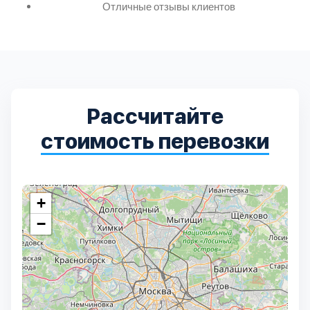
Дмитровский
7
Отличные отзывы клиентов
Долгопрудный
2
Домодедовский
7
Рассчитайте
Дубна
1
стоимость перевозки
Егорьевский
3
Зеленоградский
1
+
−
Истринский
11
Каширский
2