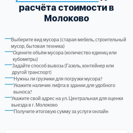
расчёта стоимости в
Троицкий административный округ
15
Молоково
Химки
6
Выберите вид мусора (старая мебель, строительный
мусор, бытовая техника)
Черноголовка
1
Оцените объём мусора (количество единиц или
кубометры)
Чеховский
5
Задайте способ вывозa (Газель, контейнер или
другой транспорт)
Нужны ли грузчики для погрузки мусора?
Шатурский
7
Укажите наличие лифта в здании для удобного
выноса?
Шаховской
1
Укажите свой адрес на ул. Центральная для оценки
выезда в г. Молоково
Получите итоговую сумму за услуги онлайн
Щелковский
6
Щербинка
1