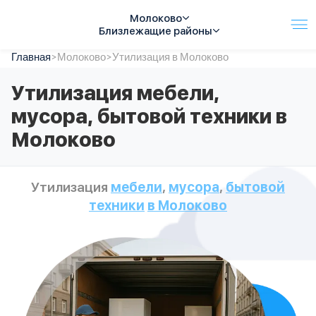
Молоково
Близлежащие районы
Главная
Услуги
>
Молоково
>
Утилизация в Молоково
Автопарк
Утилизация мебели,
Тарифы
мусора, бытовой техники в
Акции
О компании
Молоково
Отзывы
Контакты
Спецтехника
Утилизация
мебели
,
мусора
,
бытовой
Цены
техники
в Молоково
FAQ