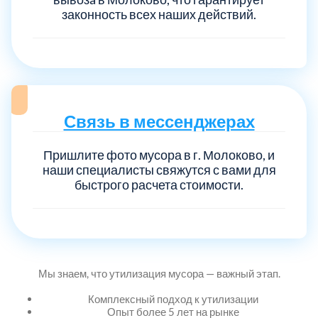
законность всех наших действий.
Выберите город:
Связь в мессенджерах
Пришлите фото мусора в г. Молоково, и
Балашиха
5
наши специалисты свяжутся с вами для
быстрого расчета стоимости.
Богородский
7
Волоколамский
3
Мы знаем, что утилизация мусора — важный этап.
Воскресенский
7
Комплексный подход к утилизации
Опыт более 5 лет на рынке