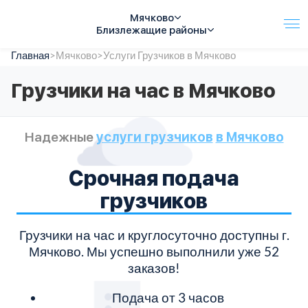
Мячково
Близлежащие районы
Главная
Услуги
>
Мячково
>
Услуги Грузчиков в Мячково
Автопарк
Грузчики на час в Мячково
Тарифы
Акции
О компании
Надежные
услуги грузчиков
в Мячково
Отзывы
Контакты
Срочная подача
Спецтехника
Цены
грузчиков
FAQ
Грузчики на час и круглосуточно доступны г.
Мячково. Мы успешно выполнили уже 52
т
заказов!
Подача от 3 часов