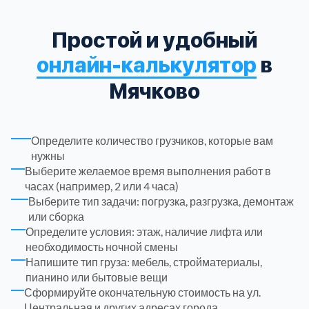
Рузский
4
Простой и удобный
онлайн-калькулятор
в
Сергиево-Посадский
9
Мячково
Серебрянно-Прудский
1
Определите количество грузчиков, которые вам
Серебрянно-прудский
1
нужны
Выберите желаемое время выполнения работ в
Серпуховский
6
часах (например, 2 или 4 часа)
Выберите тип задачи: погрузка, разгрузка, демонтаж
или сборка
Солнечногорский
6
Определите условия: этаж, наличие лифта или
необходимость ночной смены
Ступинский
5
Напишите тип груза: мебель, стройматериалы,
пианино или бытовые вещи
Сформируйте окончательную стоимость на ул.
Талдомский
6
Центральная и других адресах города