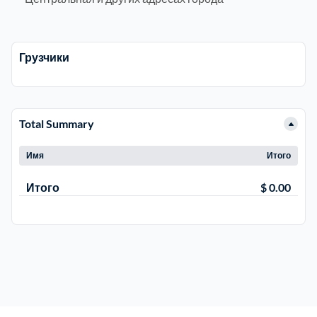
Троицкий административный округ
15
Грузчики
Химки
6
Черноголовка
1
Total Summary
Чеховский
5
Имя
Итого
Итого
$ 0.00
Шатурский
7
Шаховской
1
Щелковский
6
Щербинка
1