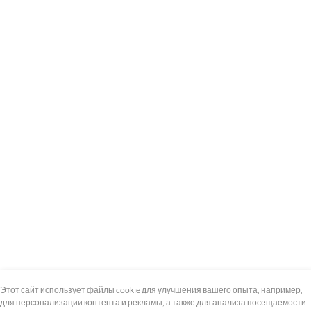
+7 (495) 739-8-12
Круглосуточно
Этот сайт использует файлы cookie для улучшения вашего опыта, например,
для персонализации контента и рекламы, а также для анализа посещаемости
8 (800) 100-33-300