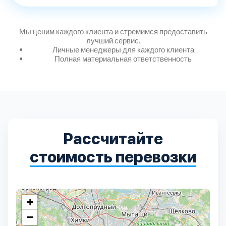
Выберите город:
Мы ценим каждого клиента и стремимся предоставить
лучший сервис.
Личные менеджеры для каждого клиента
Полная материальная ответственность
Балашиха
5
Рассчитайте
Богородский
7
стоимость перевозки
Волоколамский
3
Воскресенский
7
+
−