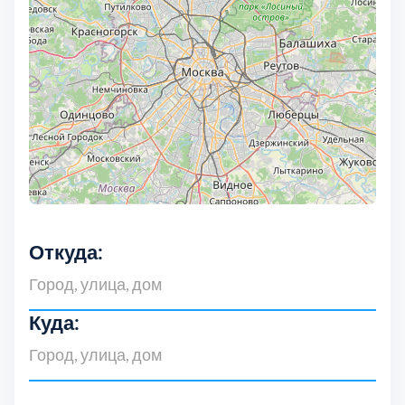
Дмитровский
7
Долгопрудный
2
Домодедовский
7
Дубна
1
Егорьевский
3
Откуда:
Зеленоградский
1
Истринский
11
Куда:
Каширский
2