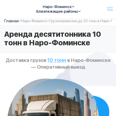
Наро-Фоминск
Близлежащие районы
Главная
Услуги
>
Наро-Фоминск
>
Грузоперевозки до 10 тонн в Наро-Ф
Автопарк
Аренда десятитонника 10
Тарифы
тонн в Наро-Фоминске
Акции
О компании
Отзывы
Доставка грузов
10 тонн
в Наро-Фоминске
Контакты
— Оперативный выезд
Спецтехника
Цены
FAQ