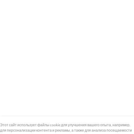
+7 (495) 739-8-12
Круглосуточно
Этот сайт использует файлы cookie для улучшения вашего опыта, например,
для персонализации контента и рекламы, а также для анализа посещаемости
8 (800) 100-33-300