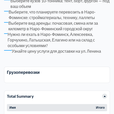
Выберите кузов 10-тонника: тент, борт, фургон — под
ваш объем
Рузский
4
Выберите, что планируете перевозить в Наро-
Фоминске: стройматериалы, технику, паллеты
Выберите вид аренды: почасовая, смена или за
Сергиево-Посадский
9
километр в Наро-Фоминский городской округ
Нужно ли ехать в Наро-Фоминск, Алексеевка,
Серебрянно-Прудский
1
Горчухино, Латышская, Елагино или на склад с
особыми условиями?
Узнайте цену услуги для доставки на ул. Ленина
Серебрянно-прудский
1
Серпуховский
6
Грузоперевозки
Солнечногорский
6
Ступинский
Total Summary
5
Имя
Итого
Талдомский
6