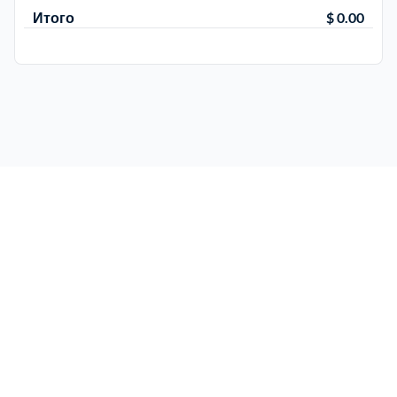
Итого
$ 0.00
Троицкий административный округ
15
Химки
6
Черноголовка
1
Чеховский
5
Шатурский
7
Шаховской
1
Щелковский
6
Щербинка
1