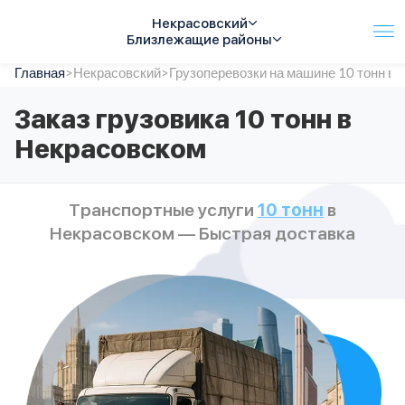
Некрасовский
Близлежащие районы
Главная
Услуги
>
Некрасовский
>
Грузоперевозки на машине 10 тонн в
Автопарк
Заказ грузовика 10 тонн в
Тарифы
Некрасовском
Акции
О компании
Отзывы
Транспортные услуги
10 тонн
в
Контакты
Некрасовском — Быстрая доставка
Спецтехника
Цены
FAQ