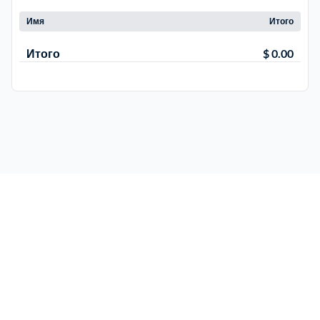
Имя
Итого
Троицкий административный округ
15
Итого
$ 0.00
Химки
6
Черноголовка
1
Чеховский
5
Шатурский
7
Шаховской
1
Щелковский
6
Щербинка
1