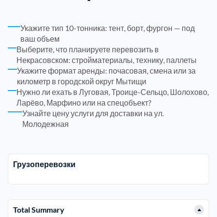
Рузский
4
Укажите тип 10-тонника: тент, борт, фургон — под
ваш объем
Сергиево-Посадский
9
Выберите, что планируете перевозить в
Некрасовском: стройматериалы, технику, паллеты
Укажите формат аренды: почасовая, смена или за
Серебрянно-Прудский
1
километр в городской округ Мытищи
Нужно ли ехать в Луговая, Троице-Сельцо, Шолохово,
Серебрянно-прудский
1
Ларёво, Марфино или на спецобъект?
Узнайте цену услуги для доставки на ул.
Молодежная
Серпуховский
6
Солнечногорский
6
Грузоперевозки
Ступинский
5
Total Summary
Талдомский
6