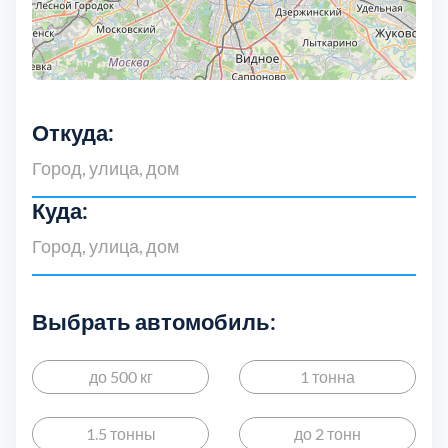
Дмитровский
7
Долгопрудный
2
Домодедовский
7
Откуда:
Дубна
1
Куда:
Егорьевский
3
Зеленоградский
1
Выбрать автомобиль:
Истринский
11
до 500 кг
1 тонна
Каширский
2
1.5 тонны
до 2 тонн