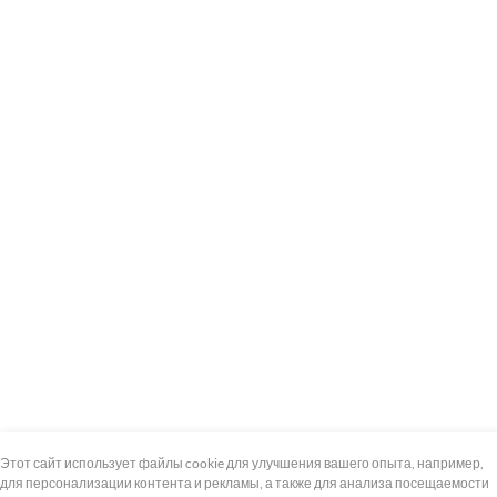
+7 (495) 739-8-12
Круглосуточно
Этот сайт использует файлы cookie для улучшения вашего опыта, например,
для персонализации контента и рекламы, а также для анализа посещаемости
8 (800) 100-33-300