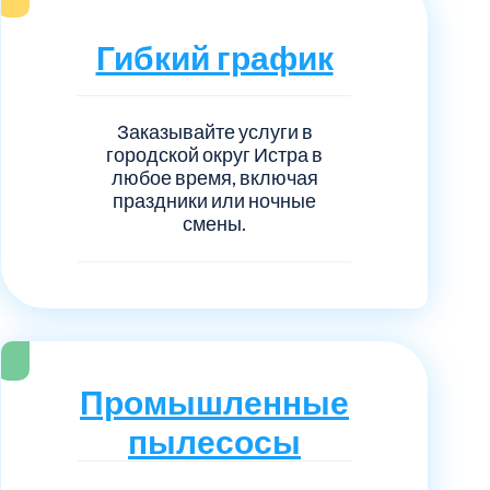
нечногорский
6
Гибкий график
ицкий административный округ
15
овский
5
Заказывайте услуги в
городской округ Истра в
любое время, включая
ковский
6
праздники или ночные
смены.
он Косино
1
Промышленные
пылесосы