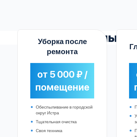
Выгодные
р
Уборка после
Г
ремонта
от 5 000 ₽ /
помещение
Обеспыливание в городской
П
округ Истра
У
Тщательная очистка
з
Своя техника
П
в