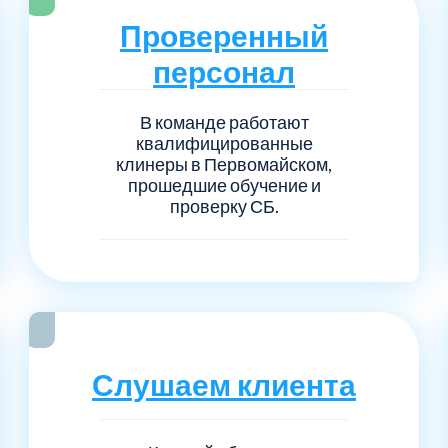
Серпуховский
Сол
1
6
Проверенный
Талдомский
Тро
5
6
персонал
Черноголовка
Чех
6
1
В команде работают
квалифицированные
клинеры в Первомайском,
Шаховской
Щел
7
1
прошедшие обучение и
проверку СБ.
Электросталь
рай
1
1
1
Слушаем клиента