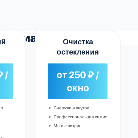
ервомайском
ый
Очистка
остекления
 /
от 250 ₽ /
окно
по
Снаружи и внутри
Профессиональная химия
Мытье витрин
нты