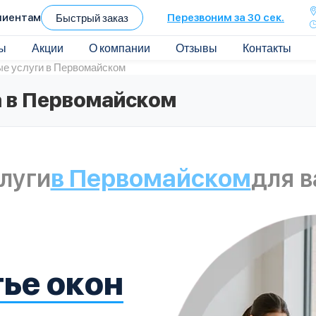
лиентам
Быстрый заказ
Перезвоним за 30 сек.
ы
Акции
О компании
Отзывы
Контакты
е услуги в Первомайском
 в Первомайском
луги
в Первомайском
для 
ье окон