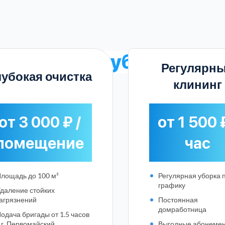
асценки на уборку
в П
Регулярн
лубокая очистка
клининг
от 3 000 ₽ /
от 1 500 ₽
помещение
час
лощадь до 100 м²
Регулярная уборка 
графику
даление стойких
агрязнений
Постоянная
Выберите город:
домработница
одача бригады от 1.5 часов
 г. Первомайский
Выгодные абонеме