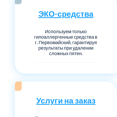
Серебрянно-прудский
ЭКО-средства
Ступинский
Химки
Используем только
гипоаллергенные средства в
г. Первомайский, гарантируя
Шатурский
результаты при удалении
сложных пятен.
Щербинка
район Некрасовка
Услуги на заказ