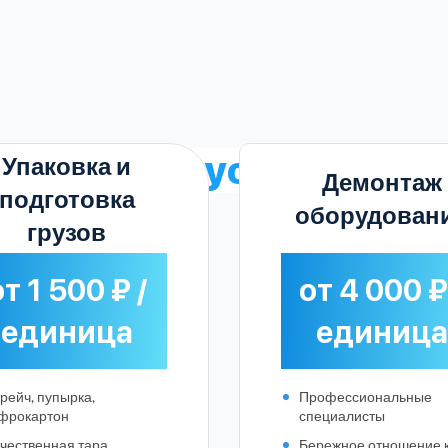
тарифы на услуги
в Пе
Упаковка и
Демонтаж
подготовка
оборудован
грузов
т 1 500 ₽ /
от 4 000 ₽
единица
единица
рейч, пупырка,
Профессиональные
Выберите город:
фрокартон
специалисты
чественная тара
Бережное отношение 