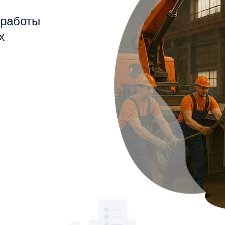
 работы
х