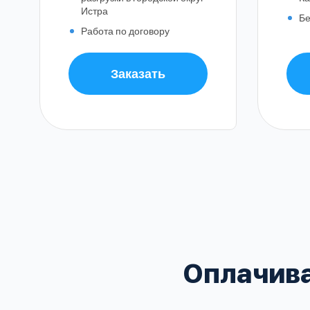
Истра
Бе
Работа по договору
Заказать
Балашиха
Воскресенский
Домодедовский
В
Зеленоградский
Оплачива
Клинский
Красногорский