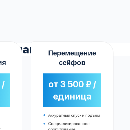
рвомайском
Перемещение
ия
сейфов
 /
от 3 500 ₽ /
единица
Аккуратный спуск и подъем
Специализированное
к
оборудование