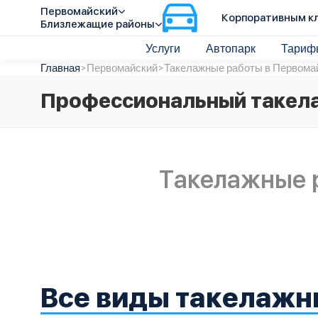
Первомайский
Корпоративным к
Близлежащие районы
Услуги
Автопарк
Тариф
Главная
>
Первомайский
>
Такелажные работы в Первома
Профессиональный такел
Такелажные 
Все виды такелажн