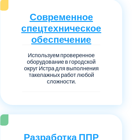
нечногорский
6
Современное
ицкий административный округ
15
спецтехническое
овский
обеспечение
5
ковский
Используем проверенное
6
оборудование в городской
округ Истра для выполнения
он Косино
1
такелажных работ любой
сложности.
Разработка ППР