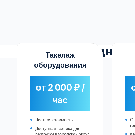
Выгодные
Такелаж
оборудования
от 2 000 ₽ /
о
час
Честная стоимость
Ст
го
Доступная техника для
разгрузки в городской округ
Ка