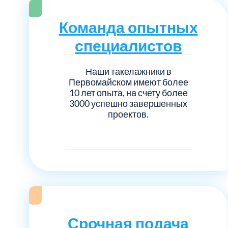
Серебрянно-прудский
Команда опытных
Ступинский
специалистов
Химки
Наши такелажники в
Первомайском имеют более
Шатурский
10 лет опыта, на счету более
3000 успешно завершенных
проектов.
Щербинка
район Некрасовка
Срочная подача