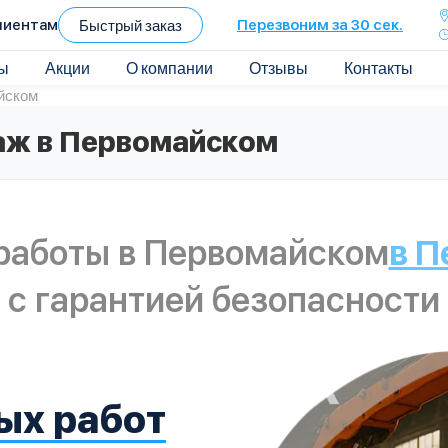
лиентам
Быстрый заказ
Перезвоним за 30 сек.
ы
Акции
О компании
Отзывы
Контакты
йском
аж в Первомайском
работы в Первомайском
в 
с гарантией безопасности
ых работ