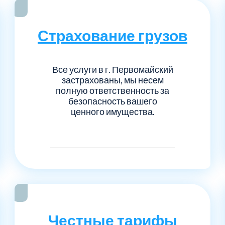
Серпуховский
Сол
1
6
Талдомский
Тро
5
6
Страхование грузов
Черноголовка
Чех
6
1
Все услуги в г. Первомайский
застрахованы, мы несем
Шаховской
Щел
7
1
полную ответственность за
безопасность вашего
ценного имущества.
Электросталь
рай
1
1
1
Честные тарифы