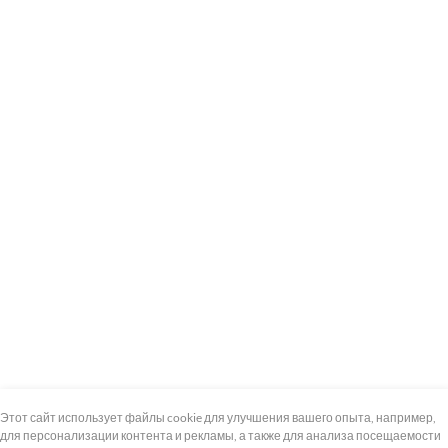
+7 (495) 739-8-12
Круглосуточно
Этот сайт использует файлы cookie для улучшения вашего опыта, например,
для персонализации контента и рекламы, а также для анализа посещаемости
8 (800) 100-33-300