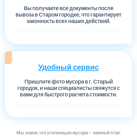
Вы получаете все документы после
вывозa в Старом городке, что гарантирует
Выберите город:
законность всех наших действий.
Удобный сервис
Балашиха
5
Пришлите фото мусора в г. Старый
Богородский
7
городок, и наши специалисты свяжутся с
вами для быстрого расчета стоимости.
Волоколамский
3
Воскресенский
7
Мы знаем, что утилизация мусора — важный этап.