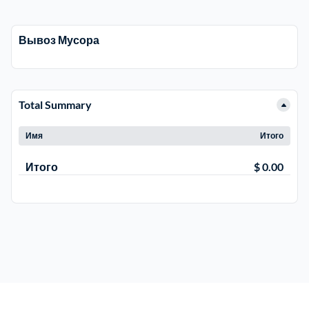
Электросталь
1
Вывоз Мусора
район Косино
1
Total Summary
район Некрасовка
1
Имя
Итого
Итого
$ 0.00