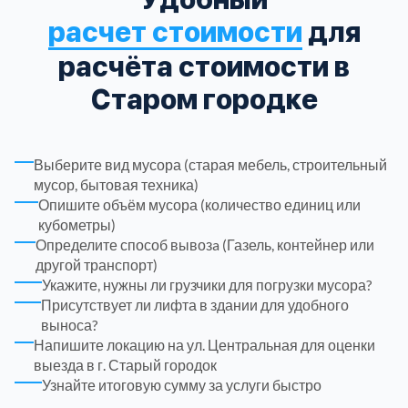
расчет стоимости
для
Троицкий административный округ
15
расчёта стоимости в
Химки
Старом городке
6
Черноголовка
1
Выберите вид мусора (старая мебель, строительный
мусор, бытовая техника)
Чеховский
5
Опишите объём мусора (количество единиц или
кубометры)
Определите способ вывозa (Газель, контейнер или
Шатурский
7
другой транспорт)
Укажите, нужны ли грузчики для погрузки мусора?
Шаховской
1
Присутствует ли лифта в здании для удобного
выноса?
Напишите локацию на ул. Центральная для оценки
Щелковский
6
выезда в г. Старый городок
Узнайте итоговую сумму за услуги быстро
Щербинка
1