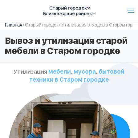
Старый городок
Близлежащие районы
Главная
Услуги
>
Старый городок
>
Утилизация отходов в Старом город
Автопарк
Вывоз и утилизация старой
Тарифы
мебели в Старом городке
Акции
О компании
Отзывы
Утилизация
мебели
,
мусора
,
бытовой
Контакты
техники
в Старом городке
Спецтехника
Цены
FAQ