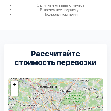
Дмитровский
7
Отличные отзывы клиентов
Вывезем все подчистую
Надежная компания
Долгопрудный
2
Домодедовский
7
Дубна
1
Рассчитайте
Егорьевский
3
стоимость перевозки
Зеленоградский
1
+
Истринский
11
−
Каширский
2