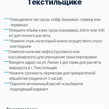
Текстильщике
Троицкий административный округ
15
Определите тип груза: сейф, банкомат, сервер или
Химки
терминал
6
Опишите объём и вес груза (например, 200 кг или 500
кг) для точного расчёта
Черноголовка
1
Укажите этаж, на который нужно осуществить спуск
или подъем
Отметьте наличие лифта (грузового или
Чеховский
5
пассажирского) для упрощения транспортировки
Введите адрес на ул. Линия 1 доставки для расчёта
Шатурский
7
маршрута в г. Текстильщик
Укажите срочность перевозки для приоритетной
обработки (подача от 3 часов)
Шаховской
1
Оцените мгновенный расчёт и выберите
подходящий вариант
Щелковский
6
Щербинка
1