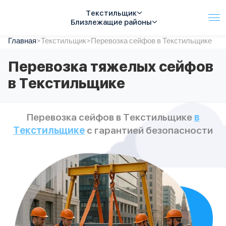
Текстильщик
Близлежащие районы
Главная
Услуги
>
Текстильщик
>
Перевозка сейфов в Текстильщике
Автопарк
Перевозка тяжелых сейфов
Тарифы
в Текстильщике
Акции
О компании
Отзывы
Перевозка сейфов в Текстильщике
в
Контакты
Текстильщике
с гарантией безопасности
Спецтехника
Цены
FAQ