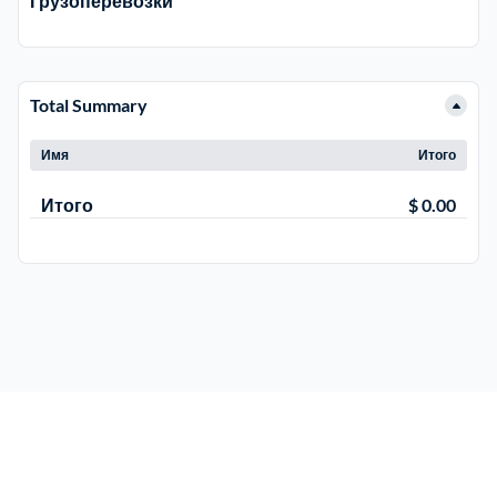
Грузоперевозки
Электросталь
1
Total Summary
район Косино
1
Имя
Итого
район Некрасовка
1
Итого
$ 0.00