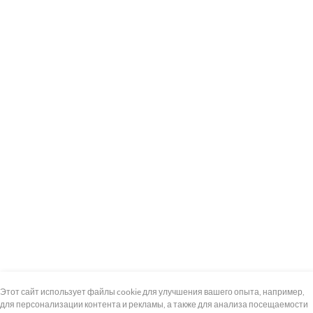
+7 (495) 739-8-12
Круглосуточно
Этот сайт использует файлы cookie для улучшения вашего опыта, например,
для персонализации контента и рекламы, а также для анализа посещаемости
8 (800) 100-33-300