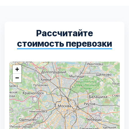
Дмитровский
7
Долгопрудный
2
Рассчитайте
Домодедовский
7
стоимость перевозки
Дубна
1
Егорьевский
3
+
−
Зеленоградский
1
Истринский
11
Каширский
2