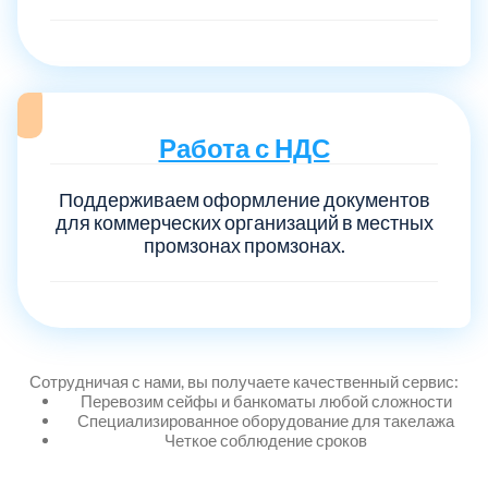
Выберите город:
Работа с НДС
Поддерживаем оформление документов
для коммерческих организаций в местных
Балашиха
промзонах промзонах.
5
Богородский
7
Волоколамский
3
Сотрудничая с нами, вы получаете качественный сервис:
Перевозим сейфы и банкоматы любой сложности
Специализированное оборудование для такелажа
Воскресенский
7
Четкое соблюдение сроков