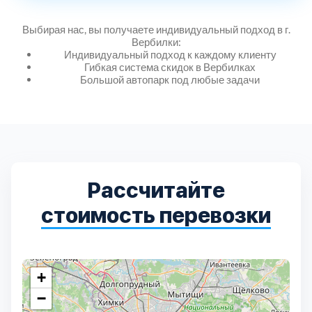
Дмитровский
7
Выбирая нас, вы получаете индивидуальный подход в г.
Долгопрудный
Вербилки:
2
Индивидуальный подход к каждому клиенту
Гибкая система скидок в Вербилках
Большой автопарк под любые задачи
Домодедовский
7
Дубна
1
Егорьевский
3
Рассчитайте
Зеленоградский
1
стоимость перевозки
Истринский
11
+
Каширский
2
−