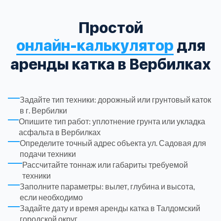
Троицкий административный округ
15
Простой
онлайн-калькулятор
для
Химки
6
аренды катка в Вербилках
Черноголовка
1
Задайте тип техники: дорожный или грунтовый каток
Чеховский
5
в г. Вербилки
Опишите тип работ: уплотнение грунта или укладка
асфальта в Вербилках
Шатурский
7
Определите точный адрес объекта ул. Садовая для
подачи техники
Шаховской
1
Рассчитайте тоннаж или габариты требуемой
техники
Заполните параметры: вылет, глубина и высота,
Щелковский
6
если необходимо
Задайте дату и время аренды катка в Талдомский
Щербинка
городской округ
1