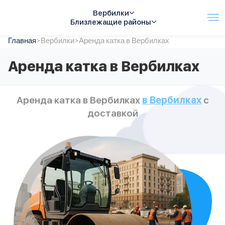
Вербилки
Близлежащие районы
Главная
Услуги
>
Вербилки
>
Аренда катка в Вербилках
Автопарк
Аренда катка в Вербилках
Тарифы
Акции
О компании
Аренда катка в Вербилках
в Вербилках
с
Отзывы
доставкой
Контакты
Спецтехника
Цены
FAQ