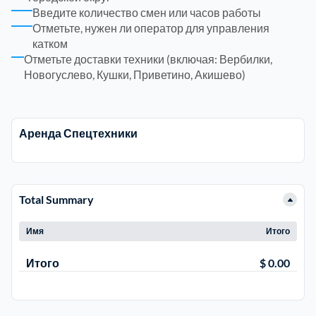
Введите количество смен или часов работы
Отметьте, нужен ли оператор для управления
Электросталь
1
катком
Отметьте доставки техники (включая: Вербилки,
Новогуслево, Кушки, Приветино, Акишево)
район Косино
1
район Некрасовка
1
Аренда Спецтехники
Total Summary
Имя
Итого
Итого
$ 0.00