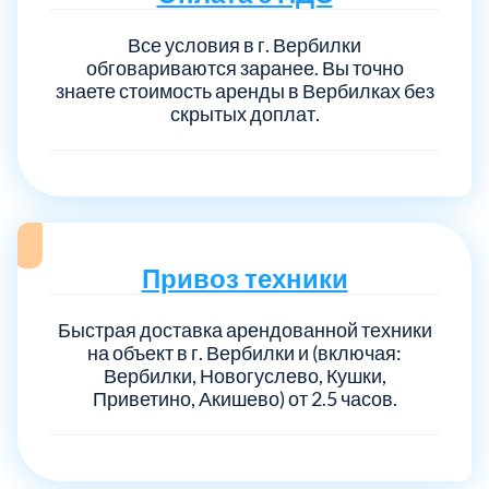
Все условия в г. Вербилки
обговариваются заранее. Вы точно
Выберите город:
знаете стоимость аренды в Вербилках без
скрытых доплат.
Балашиха
5
Привоз техники
Богородский
7
Быстрая доставка арендованной техники
на объект в г. Вербилки и (включая:
Волоколамский
3
Вербилки, Новогуслево, Кушки,
Приветино, Акишево) от 2.5 часов.
Воскресенский
7