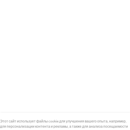
+7 (495) 739-8-12
Круглосуточно
Этот сайт использует файлы cookie для улучшения вашего опыта, например,
для персонализации контента и рекламы, а также для анализа посещаемости
8 (800) 100-33-300