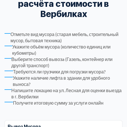
расчёта стоимости в
Вербилках
Троицкий административный округ
15
Химки
6
Отметьте вид мусора (старая мебель, строительный
мусор, бытовая техника)
Черноголовка
1
Укажите объём мусора (количество единиц или
кубометры)
Выберите способ вывозa (Газель, контейнер или
Чеховский
5
другой транспорт)
Требуются ли грузчики для погрузки мусора?
Шатурский
7
Укажите наличие лифта в здании для удобного
выноса?
Напишите локацию на ул. Лесная для оценки выезда
Шаховской
1
в г. Вербилки
Получите итоговую сумму за услуги онлайн
Щелковский
6
Щербинка
1
Вывоз Мусора