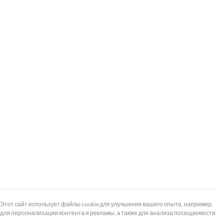
+7 (495) 739-8-12
Круглосуточно
Этот сайт использует файлы cookie для улучшения вашего опыта, например,
для персонализации контента и рекламы, а также для анализа посещаемости
8 (800) 100-33-300