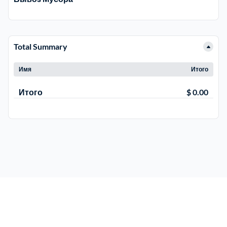
Электросталь
1
Total Summary
район Косино
1
Имя
Итого
район Некрасовка
1
Итого
$ 0.00