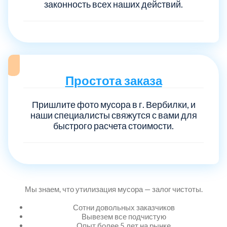
законность всех наших действий.
Выберите город:
Простота заказа
Пришлите фото мусора в г. Вербилки, и
Балашиха
5
наши специалисты свяжутся с вами для
быстрого расчета стоимости.
Богородский
7
Волоколамский
3
Мы знаем, что утилизация мусора — залог чистоты.
Воскресенский
7
Сотни довольных заказчиков
Вывезем все подчистую
Опыт более 5 лет на рынке