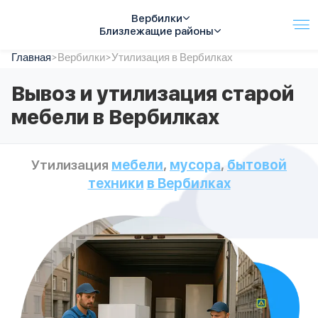
Вербилки
Близлежащие районы
Главная
Услуги
>
Вербилки
>
Утилизация в Вербилках
Автопарк
Вывоз и утилизация старой
Тарифы
мебели в Вербилках
Акции
О компании
Отзывы
Утилизация
мебели
,
мусора
,
бытовой
Контакты
техники
в Вербилках
Спецтехника
Цены
FAQ