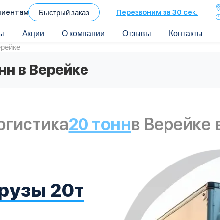
лиентам
Быстрый заказ
Перезвоним за 30 сек.
ы
Акции
О компании
Отзывы
Контакты
ерейке
нн в Верейке
огистика
20 тонн
в Верейке 
рузы 20т