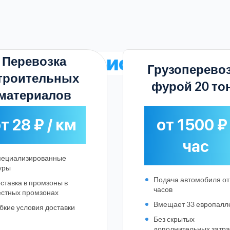
альные
тарифы на логи
Перевозка
Грузоперево
троительных
фурой 20 то
материалов
т 28 ₽ / км
от 1500 ₽ 
час
пециализированные
уры
Подача автомобиля от
ставка в промзоны в
часов
стных промзонах
Вмещает 33 европалл
бкие условия доставки
Выберите город:
Без скрытых
дополнительных затра