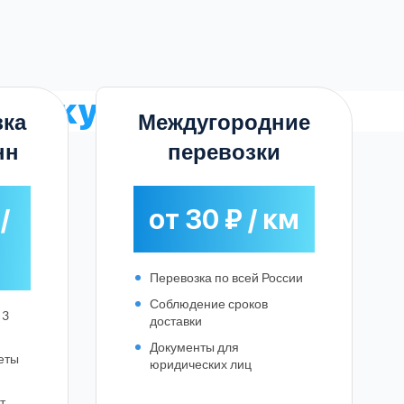
стику
зка
Междугородние
нн
перевозки
/
от 30 ₽ / км
Перевозка по всей России
Соблюдение сроков
 3
доставки
Документы для
еты
юридических лиц
т