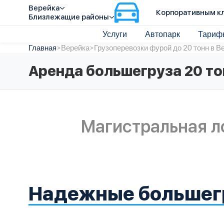
Верейка
Корпоративным к
Близлежащие районы
Услуги
Автопарк
Тариф
Главная
>
Верейка
>
Грузоперевозки фурой до 20 тонн в В
Аренда большегруза 20 то
Магистральная л
Надежные большег