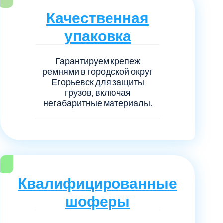
нечногорский
6
Качественная
ицкий административный округ
15
упаковка
овский
5
Гарантируем крепеж
ремнями в городской округ
Егорьевск для защиты
ковский
6
грузов, включая
негабаритные материалы.
он Косино
1
Квалифицированные
шоферы