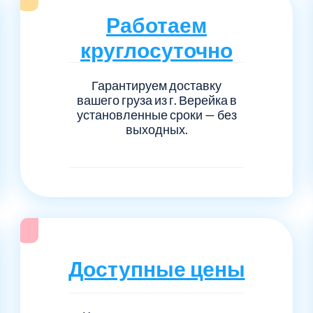
Серпуховский
Сол
1
6
Работаем
Талдомский
Тро
5
6
круглосуточно
Черноголовка
Чех
6
1
Гарантируем доставку
вашего груза из г. Верейка в
установленные сроки — без
Шаховской
Щел
7
1
выходных.
Электросталь
рай
1
1
1
Доступные цены