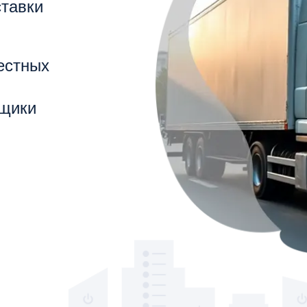
ставки
естных
щики