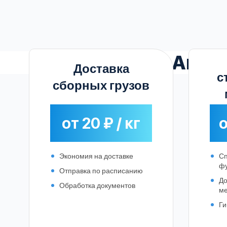
Акту
Доставка
с
сборных грузов
от 20 ₽ / кг
о
Экономия на доставке
С
ф
Отправка по расписанию
До
Обработка документов
ме
Ги