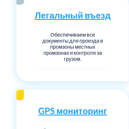
Серебрянно-прудский
Легальный въезд
Ступинский
Химки
Обеспечиваем все
документы для проезда в
промзоны местных
Шатурский
промзонах и контроля за
грузом.
Щербинка
район Некрасовка
GPS мониторинг