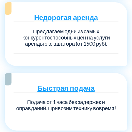
Недорогая аренда
Выберите город:
Предлагаем одни из самых
конкурентоспособных цен на услуги
аренды экскаватора (от 1500 руб).
Балашиха
5
Богородский
7
Быстрая подача
Волоколамский
3
Подача от 1 часа без задержек и
оправданий. Привозим технику вовремя!
Воскресенский
7