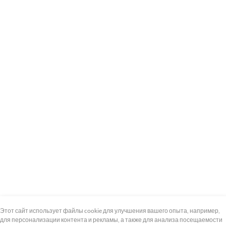
+7 (495) 739-8-12
Круглосуточно
Этот сайт использует файлы cookie для улучшения вашего опыта, например,
для персонализации контента и рекламы, а также для анализа посещаемости
8 (800) 100-33-300