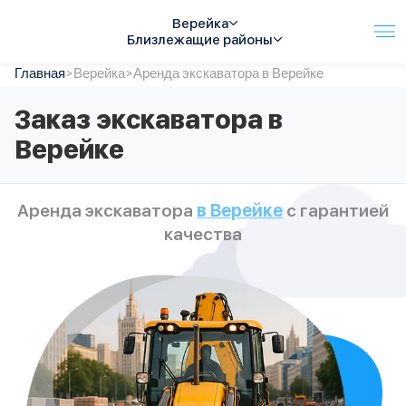
Верейка
Близлежащие районы
Главная
Услуги
>
Верейка
>
Аренда экскаватора в Верейке
Автопарк
Заказ экскаватора в
Тарифы
Верейке
Акции
О компании
Отзывы
Аренда экскаватора
в Верейке
с гарантией
Контакты
качества
Спецтехника
Цены
FAQ