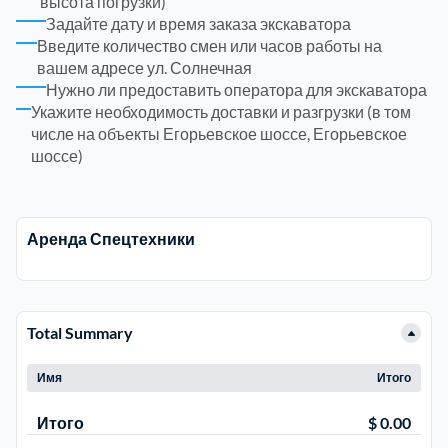
высота погрузки)
Задайте дату и время заказа экскаватора
Введите количество смен или часов работы на
Электросталь
1
вашем адресе ул. Солнечная
Нужно ли предоставить оператора для экскаватора
район Косино
1
Укажите необходимость доставки и разгрузки (в том
числе на объекты Егорьевское шоссе, Егорьевское
шоссе)
район Некрасовка
1
Аренда Спецтехники
Total Summary
Имя
Итого
Итого
$ 0.00