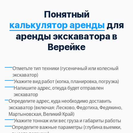
Понятный
Троицкий административный округ
15
калькулятор аренды
для
Химки
6
аренды экскаватора в
Верейке
Черноголовка
1
Чеховский
5
Отметьте тип техники (гусеничный или колесный
экскаватор)
Шатурский
7
Укажите вид работ (копка, планировка, погрузка)
Напишите адрес, откуда будет отправлен
экскаватор
Шаховской
1
Определите адрес, куда необходимо доставить
экскаватор (включая: Лесково, Федотиха, Федякино,
Мартыновская, Великий Край)
Щелковский
6
Укажите тоннаж или вес груза и габариты работы
Определите важные параметры (глубина выемки,
Щербинка
1