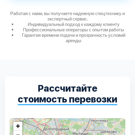
Дмитровский
7
Работая с нами, вы получаете надежную спецтехнику и
Долгопрудный
2
экспертный сервис.
Индивидуальный подход к каждому клиенту
Профессиональные операторы с опытом работы
Гарантия времени подачи и прозрачность условий
Домодедовский
7
аренды
Дубна
1
Егорьевский
3
Рассчитайте
Зеленоградский
1
стоимость перевозки
Истринский
11
Каширский
2
+