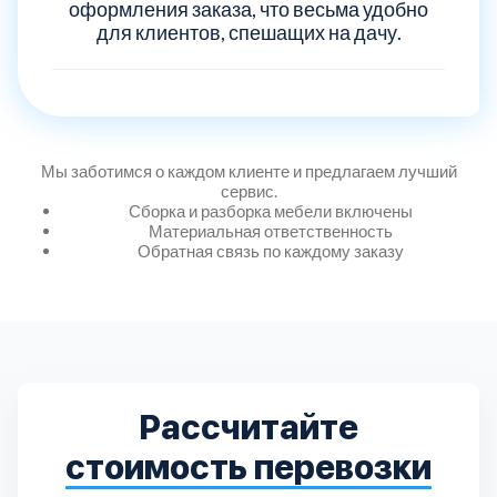
Дмитровский
7
оформления заказа, что весьма удобно
для клиентов, спешащих на дачу.
Долгопрудный
2
Домодедовский
7
Мы заботимся о каждом клиенте и предлагаем лучший
сервис.
Дубна
1
Сборка и разборка мебели включены
Материальная ответственность
Обратная связь по каждому заказу
Егорьевский
3
Зеленоградский
1
Истринский
11
Рассчитайте
Каширский
2
стоимость перевозки