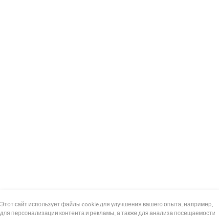
+7 (495) 739-8-12
Круглосуточно
Этот сайт использует файлы cookie для улучшения вашего опыта, например,
для персонализации контента и рекламы, а также для анализа посещаемости
8 (800) 100-33-300