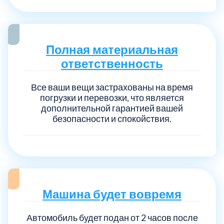
Выберите город:
Полная материальная
ответственность
Все ваши вещи застрахованы на время
погрузки и перевозки, что является
дополнительной гарантией вашей
Балашиха
5
безопасности и спокойствия.
Богородский
7
Волоколамский
3
Машина будет вовремя
Воскресенский
7
Автомобиль будет подан от 2 часов после