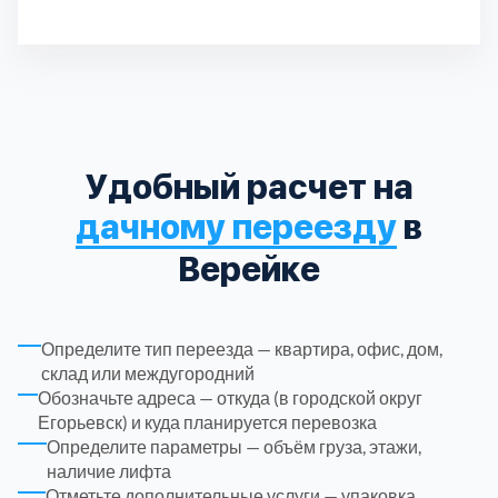
Паллет
Растентовка
Паллет
Тоннаж
Паллет
Паллет
Паллет
2000 руб.
До 5 тонн
15 шт.
17 шт.
17 шт.
4 шт.
6 шт.
Па
Ра
Па
Па
Па
Па
Высота кузова
Паллет
3 шт.
2.3
Троицкий административный округ
Длина кузова
3
Дл
15
Паллет
Пассажирских мест
6 шт.
1
Химки
6
Черноголовка
1
Удобный расчет на
дачному переезду
в
Чеховский
5
Верейке
Шатурский
7
Определите тип переезда — квартира, офис, дом,
Шаховской
1
склад или междугородний
Обозначьте адреса — откуда (в городской округ
Егорьевск) и куда планируется перевозка
Щелковский
6
Определите параметры — объём груза, этажи,
наличие лифта
Щербинка
1
Отметьте дополнительные услуги — упаковка,