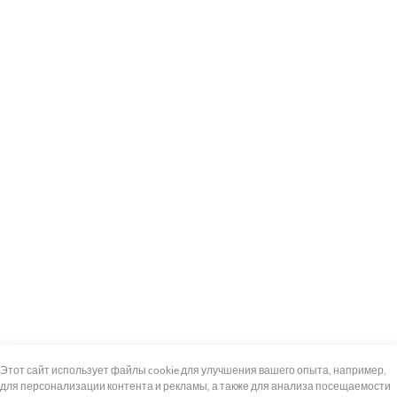
+7 (495) 739-8-12
Круглосуточно
Этот сайт использует файлы cookie для улучшения вашего опыта, например,
для персонализации контента и рекламы, а также для анализа посещаемости
8 (800) 100-33-300