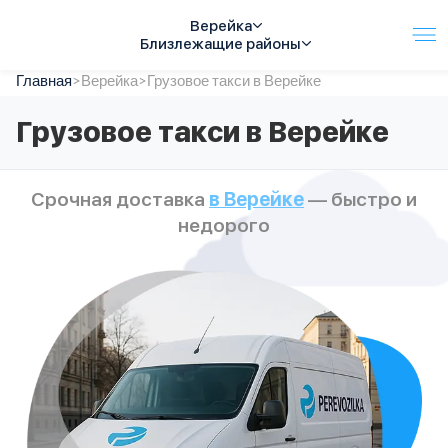
Верейка
Близлежащие районы
Главная
Услуги
>
Верейка
>
Грузовое такси в Верейке
Автопарк
Грузовое такси в Верейке
Тарифы
Акции
О компании
Срочная доставка
в Верейке
— быстро и
Отзывы
недорого
Контакты
Спецтехника
Цены
FAQ