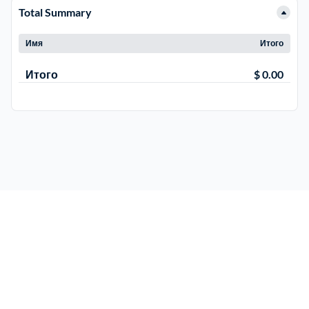
Total Summary
Рузский
4
Имя
Итого
Сергиево-Посадский
9
Итого
$ 0.00
Серебрянно-Прудский
1
Серебрянно-прудский
1
Серпуховский
6
Солнечногорский
6
Ступинский
5
Талдомский
6