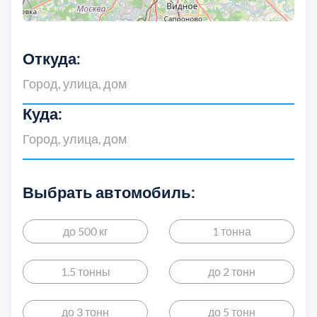
Выберите город:
Откуда:
Куда:
Балашиха
5
Выбрать автомобиль:
Богородский
7
до 500 кг
1 тонна
Волоколамский
3
1.5 тонны
до 2 тонн
Воскресенский
7
до 3 тонн
до 5 тонн