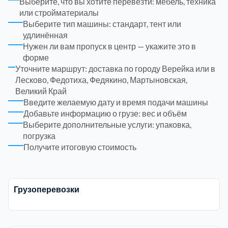
Выберите, что вы хотите перевезти: мебель, техника
ЮЗАО
14
или стройматериалы
Новомосковский АО
18
Выберите тип машины: стандарт, тент или
удлинённая
Одинцовский
17
Нужен ли вам пропуск в центр — укажите это в
форме
Уточните маршрут: доставка по городу Верейка или в
Орехово-Зуевский
7
Лесково, Федотиха, Федякино, Мартыновская,
Великий Край
Павлово-Посадский
3
Введите желаемую дату и время подачи машины
Добавьте информацию о грузе: вес и объём
Выберите дополнительные услуги: упаковка,
Подольский
3
погрузка
Получите итоговую стоимость
Пушкинский
12
Раменский
15
Грузоперевозки
Реутов
1