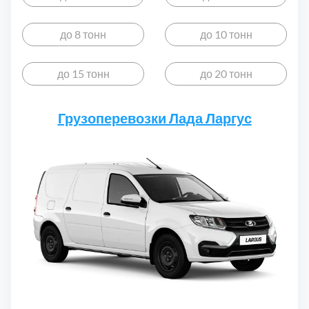
Дмитровский
7
до 8 тонн
до 10 тонн
Долгопрудный
2
до 15 тонн
до 20 тонн
Домодедовский
7
Грузоперевозки Лада Ларгус
Дубна
1
Егорьевский
3
Зеленоградский
1
Истринский
11
Каширский
2