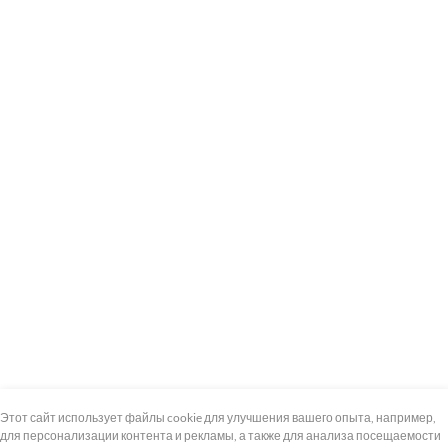
+7 (495) 739-8-12
Круглосуточно
Этот сайт использует файлы cookie для улучшения вашего опыта, например,
для персонализации контента и рекламы, а также для анализа посещаемости
8 (800) 100-33-300