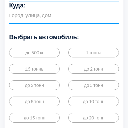
Дмитровский
7
Куда:
Долгопрудный
2
Домодедовский
7
Выбрать автомобиль:
Дубна
1
до 500 кг
1 тонна
Егорьевский
3
1.5 тонны
до 2 тонн
Зеленоградский
1
до 3 тонн
до 5 тонн
Истринский
11
до 8 тонн
до 10 тонн
Каширский
2
до 15 тонн
до 20 тонн