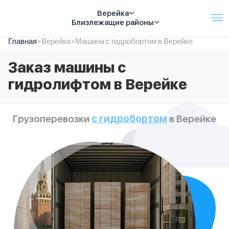
Верейка
Близлежащие районы
Главная
Услуги
>
Верейка
>
Машина с гидробортом в Верейке
Автопарк
Заказ машины с
Тарифы
гидролифтом в Верейке
Акции
О компании
Отзывы
Грузоперевозки
с гидробортом
в Верейке
Контакты
Спецтехника
Цены
FAQ