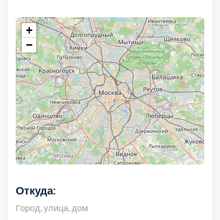
+
Выберите город:
−
Балашиха
5
Богородский
7
Волоколамский
3
Откуда:
Воскресенский
7