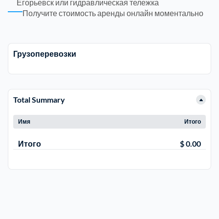
Егорьевск или гидравлическая тележка
Получите стоимость аренды онлайн моментально
Рузский
4
Сергиево-Посадский
9
Грузоперевозки
Серебрянно-Прудский
1
Total Summary
Серебрянно-прудский
1
Имя
Итого
Серпуховский
6
Итого
$ 0.00
Солнечногорский
6
Ступинский
5
Талдомский
6