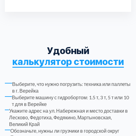
ЮЗАО
14
Паллет
Растентовка
Паллет
Тоннаж
Паллет
Паллет
Паллет
2000 руб.
До 5 тонн
15 шт.
17 шт.
17 шт.
4 шт.
6 шт.
Па
Ра
Па
Па
Па
Па
Высота кузова
Паллет
3 шт.
2.3
Новомосковский АО
18
Длина кузова
3
Дл
Паллет
Пассажирских мест
6 шт.
1
Одинцовский
17
Орехово-Зуевский
7
Удобный
калькулятор стоимости
Павлово-Посадский
3
Подольский
3
Выберите, что нужно погрузить: техника или паллеты
в г. Верейка
Пушкинский
12
Выберите машину с гидробортом: 1.5 т, 3 т, 5 т или 10
т для в Верейке
Укажите адрес на ул. Набережная и место доставки в
Раменский
15
Лесково, Федотиха, Федякино, Мартыновская,
Великий Край
Реутов
1
Обозначьте, нужны ли грузчики в городской округ