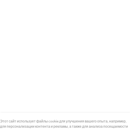
+7 (495) 739-8-12
Круглосуточно
Этот сайт использует файлы cookie для улучшения вашего опыта, например,
для персонализации контента и рекламы, а также для анализа посещаемости
8 (800) 100-33-300