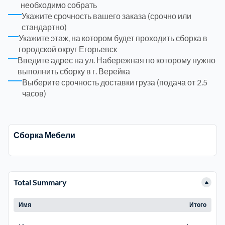
необходимо собрать
Укажите срочность вашего заказа (срочно или
Троицкий административный округ
15
стандартно)
Укажите этаж, на котором будет проходить сборка в
городской округ Егорьевск
Химки
6
Введите адрес на ул. Набережная по которому нужно
выполнить сборку в г. Верейка
Черноголовка
1
Выберите срочность доставки груза (подача от 2.5
часов)
Чеховский
5
Сборка Мебели
Шатурский
7
Шаховской
1
Total Summary
Щелковский
6
Имя
Итого
Щербинка
1