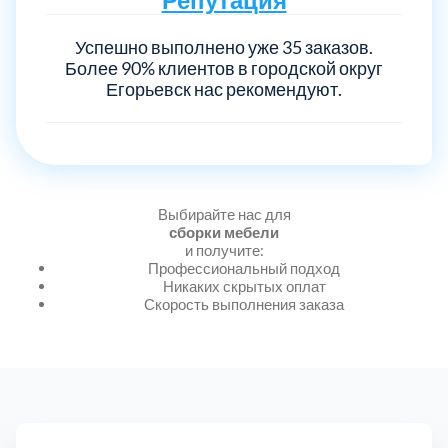
Успешно выполнено уже 35 заказов.
Выберите город:
Более 90% клиентов в городской округ
Егорьевск нас рекомендуют.
Выбирайте нас для
Балашиха
5
сборки мебели
и получите:
Профессиональный подход
Богородский
7
Никаких скрытых оплат
Скорость выполнения заказа
Волоколамский
3
Воскресенский
7