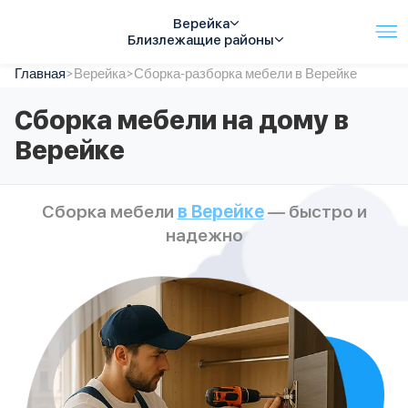
Верейка
Близлежащие районы
Главная
Услуги
>
Верейка
>
Сборка-разборка мебели в Верейке
Автопарк
Сборка мебели на дому в
Тарифы
Верейке
Акции
О компании
Отзывы
Сборка мебели
в Верейке
— быстро и
Контакты
надежно
Спецтехника
Цены
FAQ