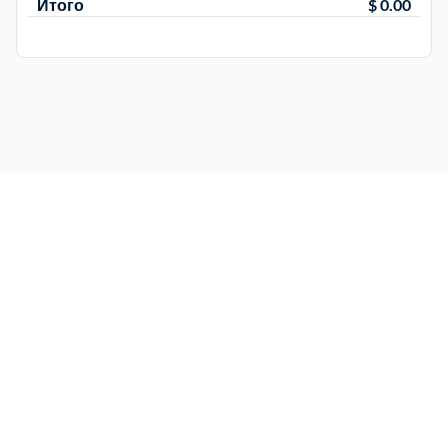
Итого
$ 0.00
Электросталь
1
район Косино
1
район Некрасовка
1