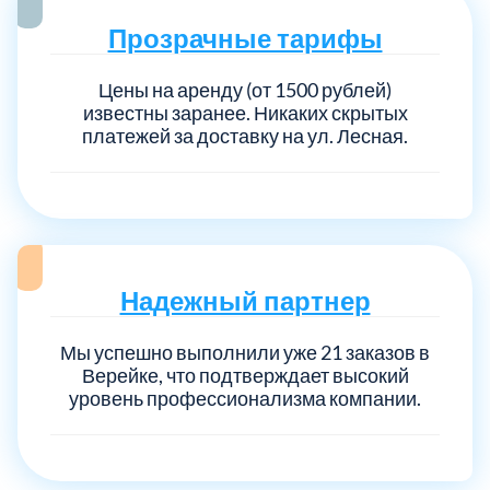
Прозрачные тарифы
Выберите город:
Цены на аренду (от 1500 рублей)
известны заранее. Никаких скрытых
платежей за доставку на ул. Лесная.
Балашиха
5
Надежный партнер
Богородский
7
Мы успешно выполнили уже 21 заказов в
Волоколамский
3
Верейке, что подтверждает высокий
уровень профессионализма компании.
Воскресенский
7