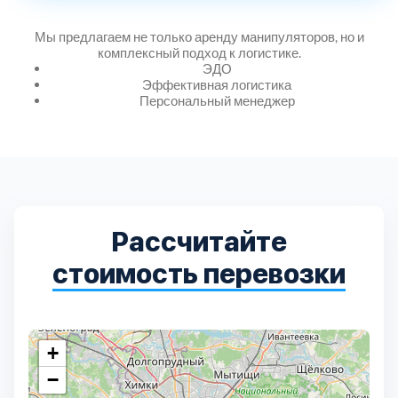
Дмитровский
7
Мы предлагаем не только аренду манипуляторов, но и
комплексный подход к логистике.
Долгопрудный
2
ЭДО
Эффективная логистика
Персональный менеджер
Домодедовский
7
Дубна
1
Егорьевский
3
Рассчитайте
Зеленоградский
1
стоимость перевозки
Истринский
11
+
Каширский
2
−