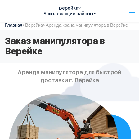
Верейка
Близлежащие районы
Главная
Услуги
>
Верейка
>
Аренда крана манипулятора в Верейке
Автопарк
Заказ манипулятора в
Тарифы
Верейке
Акции
О компании
Отзывы
Аренда манипулятора для быстрой
Контакты
доставки г. Верейка
Спецтехника
Цены
FAQ