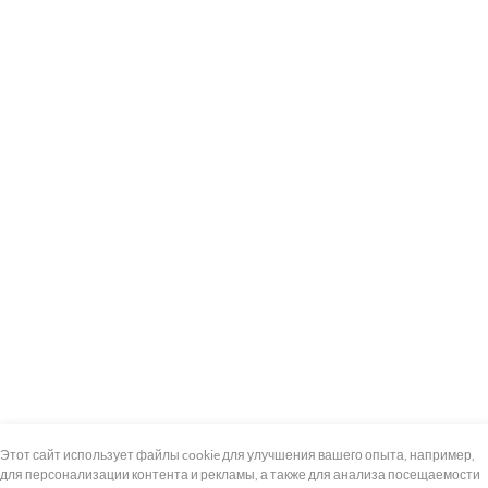
+7 (495) 739-8-12
Круглосуточно
Этот сайт использует файлы cookie для улучшения вашего опыта, например,
для персонализации контента и рекламы, а также для анализа посещаемости
8 (800) 100-33-300