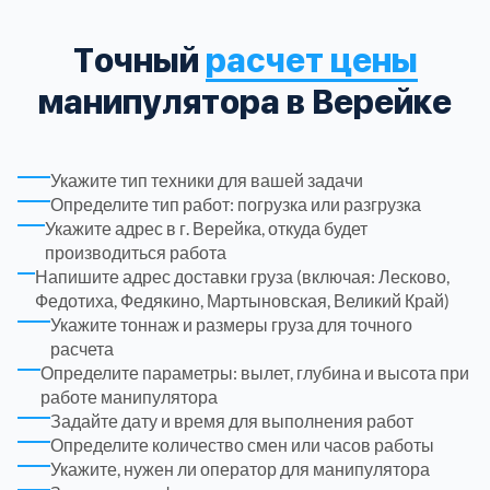
Троицкий административный округ
15
Точный
расчет цены
манипулятора в Верейке
Химки
6
Черноголовка
1
Укажите тип техники для вашей задачи
Определите тип работ: погрузка или разгрузка
Укажите адрес в г. Верейка, откуда будет
Чеховский
5
производиться работа
Напишите адрес доставки груза (включая: Лесково,
Шатурский
7
Федотиха, Федякино, Мартыновская, Великий Край)
Укажите тоннаж и размеры груза для точного
расчета
Шаховской
1
Определите параметры: вылет, глубина и высота при
работе манипулятора
Задайте дату и время для выполнения работ
Щелковский
6
Определите количество смен или часов работы
Укажите, нужен ли оператор для манипулятора
Щербинка
1