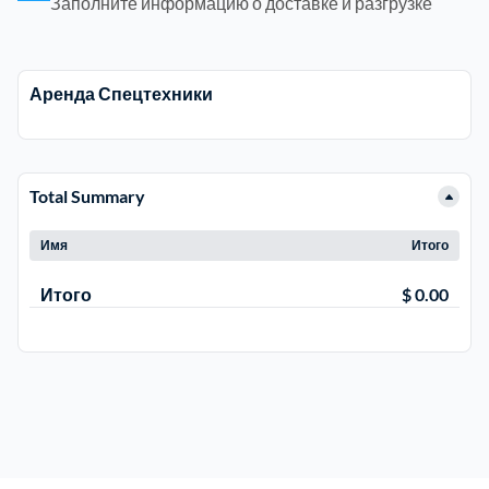
Заполните информацию о доставке и разгрузке
Электросталь
1
Аренда Спецтехники
район Косино
1
район Некрасовка
1
Total Summary
Имя
Итого
Итого
$ 0.00