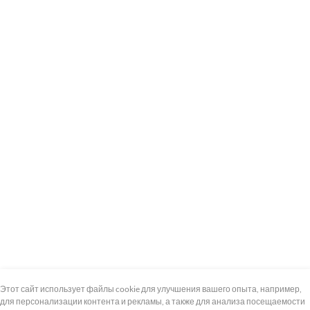
+7 (495) 739-8-12
Круглосуточно
Этот сайт использует файлы cookie для улучшения вашего опыта, например,
для персонализации контента и рекламы, а также для анализа посещаемости
8 (800) 100-33-300