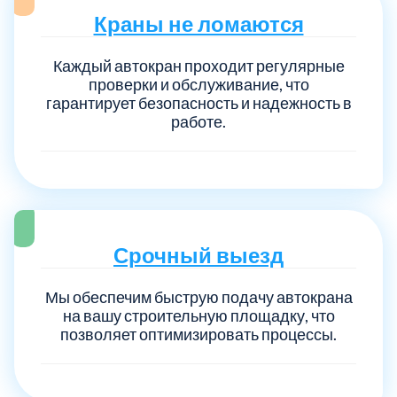
Краны не ломаются
Выберите город:
Каждый автокран проходит регулярные
проверки и обслуживание, что
гарантирует безопасность и надежность в
работе.
Балашиха
5
Богородский
7
Срочный выезд
Мы обеспечим быструю подачу автокрана
Волоколамский
3
на вашу строительную площадку, что
позволяет оптимизировать процессы.
Воскресенский
7