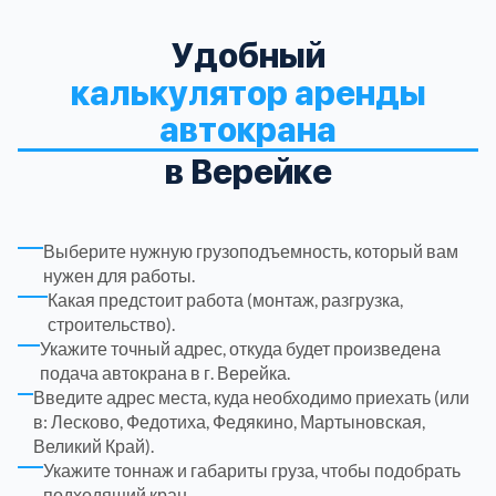
Удобный
Троицкий административный округ
15
калькулятор аренды
Химки
6
автокрана
в Верейке
Черноголовка
1
Чеховский
5
Выберите нужную грузоподъемность, который вам
нужен для работы.
Какая предстоит работа (монтаж, разгрузка,
Шатурский
7
строительство).
Укажите точный адрес, откуда будет произведена
Шаховской
1
подача автокрана в г. Верейка.
Введите адрес места, куда необходимо приехать (или
в: Лесково, Федотиха, Федякино, Мартыновская,
Щелковский
6
Великий Край).
Укажите тоннаж и габариты груза, чтобы подобрать
Щербинка
1
подходящий кран.