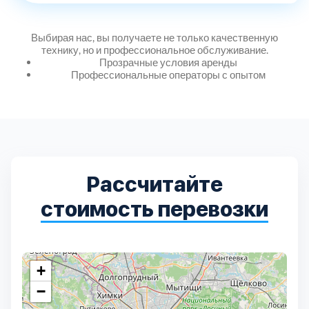
Дмитровский
7
Выбирая нас, вы получаете не только качественную
Долгопрудный
2
технику, но и профессиональное обслуживание.
Прозрачные условия аренды
Профессиональные операторы с опытом
Домодедовский
7
Дубна
1
Егорьевский
3
Рассчитайте
Зеленоградский
1
стоимость перевозки
Истринский
11
+
Каширский
2
−