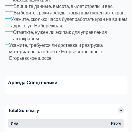
Впишите данные: высота, вылет стрелы и вес.
Выберите сроки аренды, когда вам нужен автокран.
Электросталь
1
Укажите, сколько часов будет работать кран на вашем
адресе ул. Набережная.
район Косино
Отметьте, нужен ли экипаж для управления
1
автокраном.
Укажите, требуется ли доставка и разгрузка
район Некрасовка
1
материалов на объекте Егорьевское шоссе,
Егорьевское шоссе
Аренда Спецтехники
Total Summary
Имя
Итого