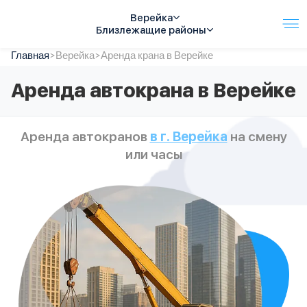
Верейка
Близлежащие районы
Главная
Услуги
>
Верейка
>
Аренда крана в Верейке
Автопарк
Аренда автокрана в Верейке
Тарифы
Акции
О компании
Аренда автокранов
в г. Верейка
на смену
Отзывы
или часы
Контакты
Спецтехника
Цены
FAQ