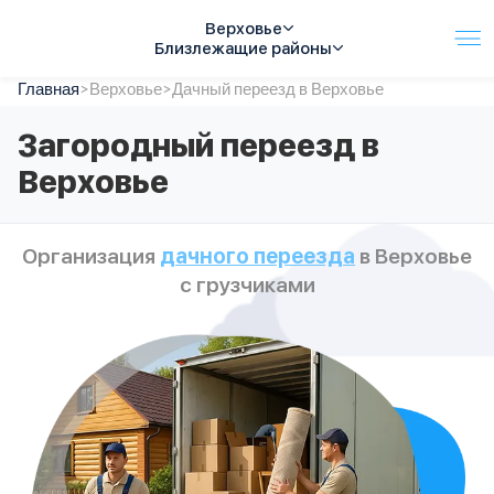
Верховье
Близлежащие районы
Главная
Услуги
>
Верховье
>
Дачный переезд в Верховье
Автопарк
Загородный переезд в
Тарифы
Верховье
Акции
О компании
Отзывы
Организация
дачного переезда
в Верховье
Контакты
с грузчиками
Спецтехника
Цены
FAQ