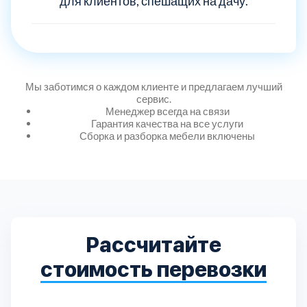
для клиентов, спешащих на дачу.
Дмитровский
7
Долгопрудный
2
Домодедовский
7
Мы заботимся о каждом клиенте и предлагаем лучший
сервис.
Менеджер всегда на связи
Дубна
1
Гарантия качества на все услуги
Сборка и разборка мебели включены
Егорьевский
3
Зеленоградский
1
Истринский
11
Рассчитайте
стоимость перевозки
Каширский
2