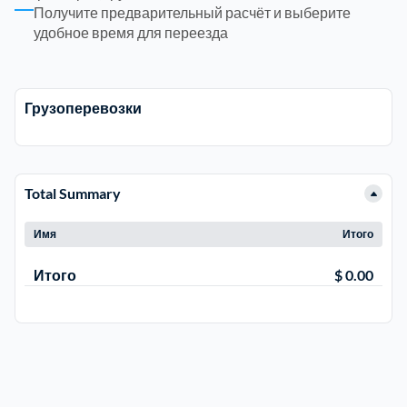
Получите предварительный расчёт и выберите
удобное время для переезда
Электросталь
1
район Косино
1
Грузоперевозки
район Некрасовка
1
Total Summary
Имя
Итого
Итого
$ 0.00