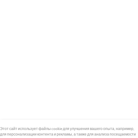
+7 (495) 739-8-12
Круглосуточно
Этот сайт использует файлы cookie для улучшения вашего опыта, например,
для персонализации контента и рекламы, а также для анализа посещаемости
8 (800) 100-33-300