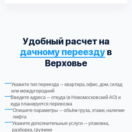
Длина кузова
3
Дл
Паллет
Пассажирских мест
6 шт.
1
Троицкий административный округ
15
Химки
6
Удобный расчет на
Черноголовка
1
дачному переезду
в
Верховье
Чеховский
5
Шатурский
7
Укажите тип переезда — квартира, офис, дом, склад
или междугородний
Шаховской
Введите адреса — откуда (в Новомосковский АО) и
1
куда планируется перевозка
Опишите параметры — объём груза, этажи, наличие
Щелковский
6
лифта
Укажите дополнительные услуги — упаковка,
разборка, грузчики
Щербинка
1