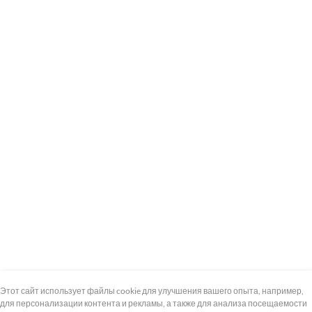
+7 (495) 739-8-12
Круглосуточно
Этот сайт использует файлы cookie для улучшения вашего опыта, например,
для персонализации контента и рекламы, а также для анализа посещаемости
8 (800) 100-33-300