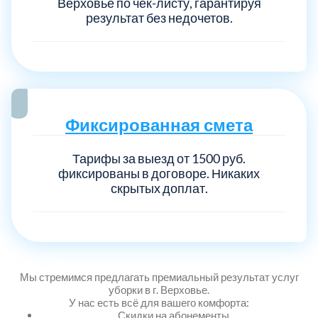
Верховье по чек-листу, гарантируя
результат без недочетов.
Выберите город:
Фиксированная смета
Тарифы за выезд от 1500 руб.
Балашиха
5
фиксированы в договоре. Никаких
скрытых доплат.
Богородский
7
Волоколамский
3
Мы стремимся предлагать премиальный результат услуг
Воскресенский
7
уборки в г. Верховье.
У нас есть всё для вашего комфорта:
Скидки на абонементы