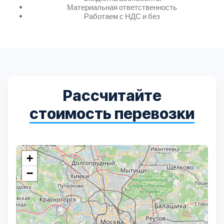
Дмитровский
7
Материальная ответственность
Работаем с НДС и без
Долгопрудный
2
Домодедовский
7
Дубна
1
Рассчитайте
стоимость перевозки
Егорьевский
3
Зеленоградский
1
+
−
Истринский
11
Каширский
2