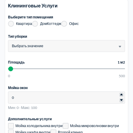
Клининговые Услуги
Электросталь
1
Выберите тип помещения
Квартира
ДомКоттедж
Офис
район Косино
1
Тип уборки
Выбрать значение
район Некрасовка
1
Площадь
1 м2
0
500
Мойка окон
Мин: 0
-
Макс: 100
Дополнительные услуги
Мойка холодильника внутри
Мойка микроволновки внутри
Мойка шкафа внутри
Второй клинер