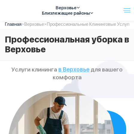
Верховье
Близлежащие районы
Главная
Услуги
>
Верховье
>
Профессиональные Клининговые Услуги в
Автопарк
Профессиональная уборка в
Тарифы
Верховье
Акции
О компании
Отзывы
Услуги клининга
в Верховье
для вашего
Контакты
комфорта
Спецтехника
Цены
FAQ