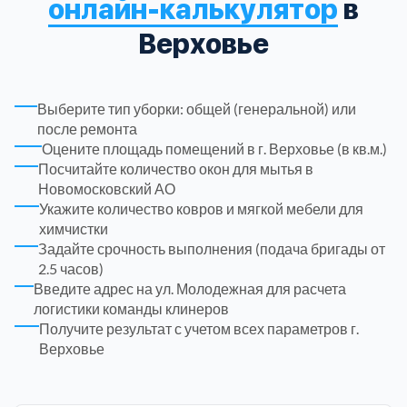
онлайн-калькулятор
в
Верховье
Троицкий административный округ
15
Химки
6
Выберите тип уборки: общей (генеральной) или
после ремонта
Черноголовка
1
Оцените площадь помещений в г. Верховье (в кв.м.)
Посчитайте количество окон для мытья в
Новомосковский АО
Чеховский
5
Укажите количество ковров и мягкой мебели для
химчистки
Шатурский
7
Задайте срочность выполнения (подача бригады от
2.5 часов)
Введите адрес на ул. Молодежная для расчета
Шаховской
1
логистики команды клинеров
Получите результат с учетом всех параметров г.
Верховье
Щелковский
6
Щербинка
1