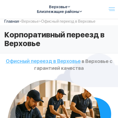
Верховье
Близлежащие районы
Главная
Услуги
>
Верховье
>
Офисный переезд в Верховье
Автопарк
Корпоративный переезд в
Тарифы
Верховье
Акции
О компании
Отзывы
Офисный переезд в Верховье
в Верховье с
Контакты
гарантией качества
Спецтехника
Цены
FAQ