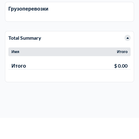
Грузоперевозки
Электросталь
1
район Косино
1
Total Summary
район Некрасовка
1
Имя
Итого
Итого
$ 0.00