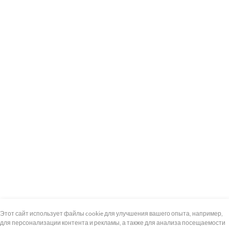
+7 (495) 739-8-12
Круглосуточно
Этот сайт использует файлы cookie для улучшения вашего опыта, например,
для персонализации контента и рекламы, а также для анализа посещаемости
8 (800) 100-33-300