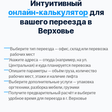
Интуитивный
онлайн-калькулятор
для
Троицкий административный округ
15
вашего переезда в
Химки
6
Верховье
Черноголовка
1
Выберите тип переезда — офис, склад или перевозка
Чеховский
5
рабочих мест
Укажите адреса — откуда (например, на ул.
Центральная) и куда планируется перевозка
Шатурский
7
Опишите параметры — объём груза, количество
рабочих мест, этажи и наличие лифта
Выберите дополнительные услуги — упаковка
Шаховской
1
оргтехники, разборка мебели, грузчики
Получите предварительный расчёт и выберите
Щелковский
6
удобное время для переезда в г. Верховье
Щербинка
1