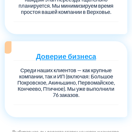
планируется. Мы минимизируем время
простоя вашей компании в Верховье.
Выберите город:
Доверие бизнеса
Балашиха
5
Среди наших клиентов — как крупные
компании, так и ИП (включая: Большое
Покровское, Акиньшино, Первомайское,
Богородский
7
Кончеево, Птичное). Мы уже выполнили
76 заказов.
Волоколамский
3
Воскресенский
7
Выбирая нас, вы делаете ставку на успех и качество.