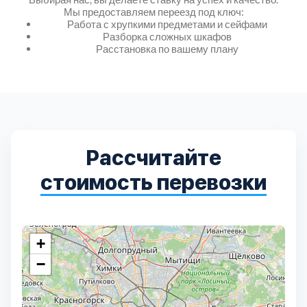
Дмитровский
7
Мы предоставляем переезд под ключ:
Работа с хрупкими предметами и сейфами
Разборка сложных шкафов
Долгопрудный
2
Расстановка по вашему плану
Домодедовский
7
Дубна
1
Рассчитайте
Егорьевский
3
стоимость перевозки
Зеленоградский
1
Истринский
11
+
−
Каширский
2