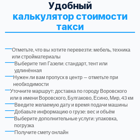
ЮЗАО
14
Удобный
Новомосковский АО
18
калькулятор стоимости
такси
Одинцовский
17
Орехово-Зуевский
7
Отметьте, что вы хотите перевезти: мебель, техника
или стройматериалы
Павлово-Посадский
3
Выберите тип Газели: стандарт, тент или
удлинённая
Нужен ли вам пропуск в центр — отметьте при
Подольский
3
необходимости
Уточните маршрут: доставка по городу Воровского
Пушкинский
или в имени Воровского, Булгаково, Есино, Мир, 43 км
12
Введите желаемую дату и время подачи машины
Добавьте информацию о грузе: вес и объём
Раменский
15
Выберите дополнительные услуги: упаковка,
погрузка
Получите смету онлайн
Реутов
1