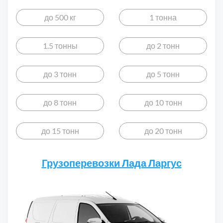
Дмитровский
7
до 500 кг
1 тонна
Долгопрудный
2
1.5 тонны
до 2 тонн
Домодедовский
7
до 3 тонн
до 5 тонн
Дубна
1
до 8 тонн
до 10 тонн
Егорьевский
3
до 15 тонн
до 20 тонн
Зеленоградский
1
Грузоперевозки Лада Ларгус
Истринский
11
Каширский
2