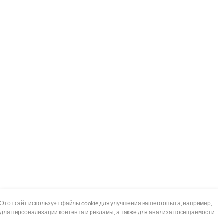
+7 (495) 739-8-12
Круглосуточно
Этот сайт использует файлы cookie для улучшения вашего опыта, например,
для персонализации контента и рекламы, а также для анализа посещаемости
8 (800) 100-33-300