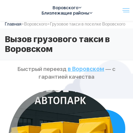
Воровского
Близлежащие районы
Главная
Услуги
>
Воровского
>
Грузовое такси в поселке Воровского
Автопарк
Вызов грузового такси в
Тарифы
Воровском
Акции
О компании
Отзывы
Быстрый переезд
в Воровском
— с
Контакты
гарантией качества
Спецтехника
Цены
FAQ