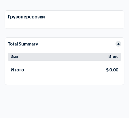
Рузский
4
Грузоперевозки
Сергиево-Посадский
9
Серебрянно-Прудский
1
Total Summary
Имя
Итого
Серебрянно-прудский
1
Итого
$ 0.00
Серпуховский
6
Солнечногорский
6
Ступинский
5
Талдомский
6