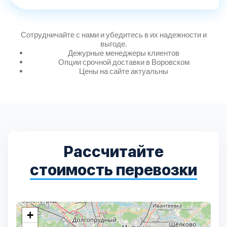
Дмитровский
7
Долгопрудный
2
Сотрудничайте с нами и убедитесь в их надежности и
выгоде.
Дежурные менеджеры клиентов
Домодедовский
7
Опции срочной доставки в Воровском
Цены на сайте актуальны
Дубна
1
Егорьевский
3
Зеленоградский
1
Рассчитайте
стоимость перевозки
Истринский
11
Каширский
2
+