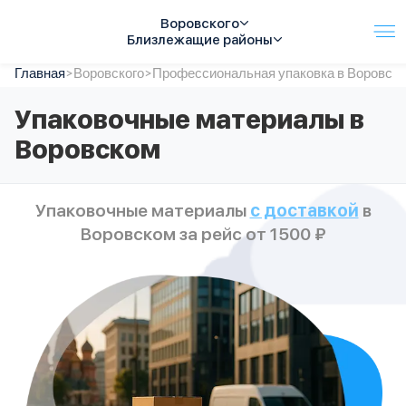
Воровского
Близлежащие районы
Главная
Услуги
>
Воровского
>
Профессиональная упаковка в Воровск
Автопарк
Упаковочные материалы в
Тарифы
Воровском
Акции
О компании
Отзывы
Упаковочные материалы
с доставкой
в
Контакты
Воровском за рейс от 1500 ₽
Спецтехника
Цены
FAQ