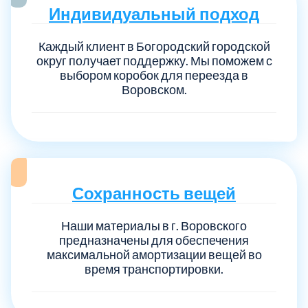
Индивидуальный подход
Выберите город:
Каждый клиент в Богородский городской
округ получает поддержку. Мы поможем с
выбором коробок для переезда в
Воровском.
Балашиха
5
Сохранность вещей
Богородский
7
Наши материалы в г. Воровского
Волоколамский
3
предназначены для обеспечения
максимальной амортизации вещей во
время транспортировки.
Воскресенский
7