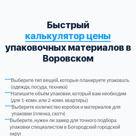
Троицкий административный округ
15
Быстрый
Химки
6
калькулятор цены
упаковочных материалов в
Черноголовка
1
Воровском
Чеховский
5
Выберите тип вещей, которые планируете упаковать
Шатурский
7
(одежда, посуда, техника)
Напишите объём упаковки, который вам необходим
Шаховской
(для 1-комн. или 2-комн. квартиры)
1
Выберите количество коробок и материалов для
упаковки (пленка, скотч)
Щелковский
6
Выберите, нужен ли замер для точного подбора
упаковки специалистом в Богородский городской
округ
Щербинка
1