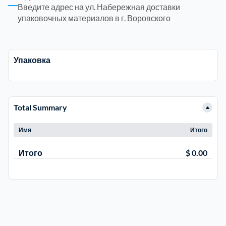
Введите адрес на ул. Набережная доставки
упаковочных материалов в г. Воровского
Электросталь
1
район Косино
1
Упаковка
район Некрасовка
1
Total Summary
Имя
Итого
Итого
$ 0.00