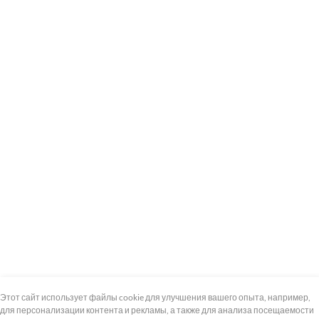
+7 (495) 739-8-12
Круглосуточно
Этот сайт использует файлы cookie для улучшения вашего опыта, например,
для персонализации контента и рекламы, а также для анализа посещаемости
8 (800) 100-33-300