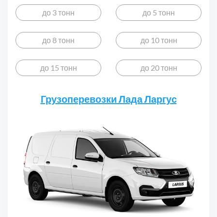
Дмитровский
7
до 3 тонн
до 5 тонн
Долгопрудный
2
до 8 тонн
до 10 тонн
Домодедовский
7
до 15 тонн
до 20 тонн
Дубна
1
Грузоперевозки Лада Ларгус
Егорьевский
3
Зеленоградский
1
Истринский
11
Каширский
2