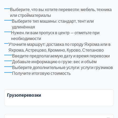
ЮЗАО
14
Новомосковский АО
18
Выберите, что вы хотите перевезти: мебель, техника
или стройматериалы
Выберите тип машины: стандарт, тент или
Одинцовский
17
удлинённая
Нужен ли вам пропуск в центр — отметьте при
Орехово-Зуевский
7
необходимости
Уточните маршрут: доставка по городу Яхрома или в
Яхрома, Астрецово, Кромино, Курово, Степаново
Павлово-Посадский
3
Введите предполагаемую дату и время перевозки
Добавьте информацию о грузе: вес и объём
Подольский
Выберите дополнительные услуги: услуги грузчиков
3
Получите итоговую стоимость
Пушкинский
12
Грузоперевозки
Раменский
15
Реутов
1