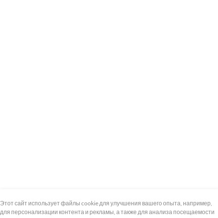
+7 (495) 739-8-12
Круглосуточно
Этот сайт использует файлы cookie для улучшения вашего опыта, например,
для персонализации контента и рекламы, а также для анализа посещаемости
8 (800) 100-33-300