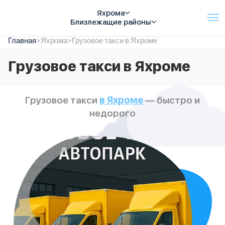
Яхрома
Близлежащие районы
Главная
Услуги
>
Яхрома
>
Грузовое такси в Яхроме
Автопарк
Грузовое такси в Яхроме
Тарифы
Акции
О компании
Грузовое такси
в Яхроме
— быстро и
Отзывы
недорого
Контакты
Спецтехника
Цены
FAQ