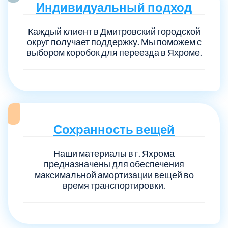
Индивидуальный подход
Каждый клиент в Дмитровский городской
Выберите город:
округ получает поддержку. Мы поможем с
выбором коробок для переезда в Яхроме.
Балашиха
5
Сохранность вещей
Богородский
7
Наши материалы в г. Яхрома
предназначены для обеспечения
Волоколамский
3
максимальной амортизации вещей во
время транспортировки.
Воскресенский
7