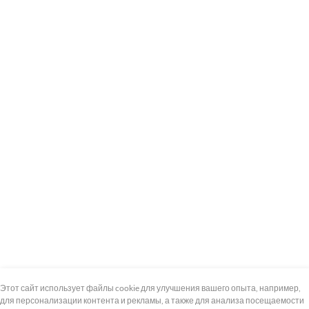
+7 (495) 739-8-12
Круглосуточно
Этот сайт использует файлы cookie для улучшения вашего опыта, например,
для персонализации контента и рекламы, а также для анализа посещаемости
8 (800) 100-33-300