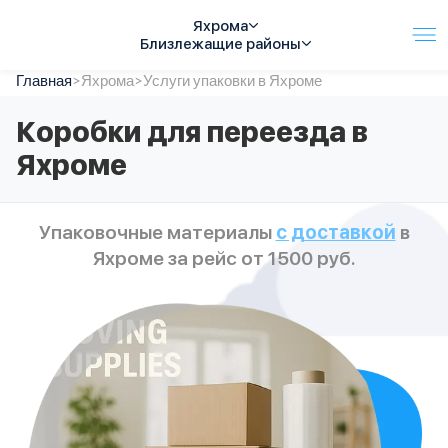
Яхрома
Близлежащие районы
Главная
Услуги
>
Яхрома
>
Услуги упаковки в Яхроме
Автопарк
Коробки для переезда в
Тарифы
Яхроме
Акции
О компании
Отзывы
Упаковочные материалы
с доставкой
в
Контакты
Яхроме за рейс от 1500 руб.
Спецтехника
Цены
FAQ