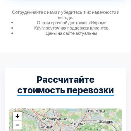
Дмитровский
7
Сотрудничайте с нами и убедитесь в их надежности и
выгоде.
Долгопрудный
2
Опции срочной доставки в Яхроме
Круглосуточная поддержка клиентов
Цены на сайте актуальны
Домодедовский
7
Дубна
1
Егорьевский
3
Рассчитайте
Зеленоградский
1
стоимость перевозки
Истринский
11
+
Каширский
2
−