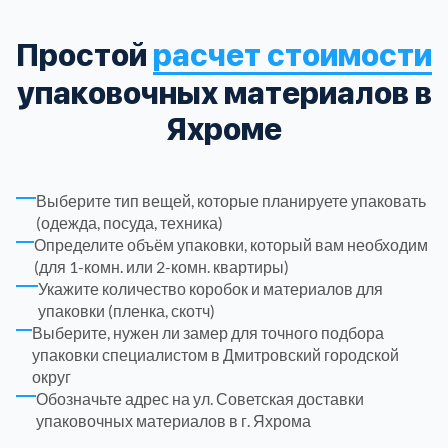
Троицкий административный округ
15
Простой
расчет стоимости
упаковочных материалов в
Химки
6
Яхроме
Черноголовка
1
Выберите тип вещей, которые планируете упаковать
Чеховский
5
(одежда, посуда, техника)
Определите объём упаковки, который вам необходим
(для 1-комн. или 2-комн. квартиры)
Шатурский
7
Укажите количество коробок и материалов для
упаковки (пленка, скотч)
Шаховской
1
Выберите, нужен ли замер для точного подбора
упаковки специалистом в Дмитровский городской
округ
Щелковский
6
Обозначьте адрес на ул. Советская доставки
упаковочных материалов в г. Яхрома
Щербинка
1