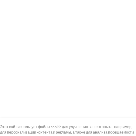
+7 (495) 739-8-12
Круглосуточно
Этот сайт использует файлы cookie для улучшения вашего опыта, например,
для персонализации контента и рекламы, а также для анализа посещаемости
8 (800) 100-33-300