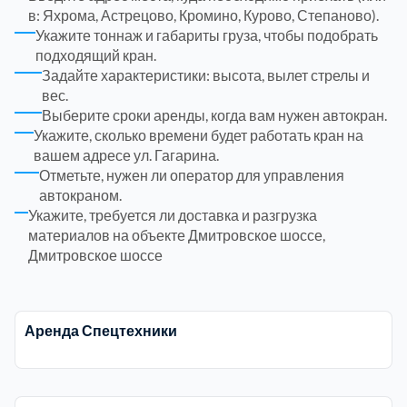
в: Яхрома, Астрецово, Кромино, Курово, Степаново).
Укажите тоннаж и габариты груза, чтобы подобрать
Электросталь
1
подходящий кран.
Задайте характеристики: высота, вылет стрелы и
вес.
район Косино
1
Выберите сроки аренды, когда вам нужен автокран.
Укажите, сколько времени будет работать кран на
район Некрасовка
1
вашем адресе ул. Гагарина.
Отметьте, нужен ли оператор для управления
автокраном.
Укажите, требуется ли доставка и разгрузка
материалов на объекте Дмитровское шоссе,
Дмитровское шоссе
Аренда Спецтехники