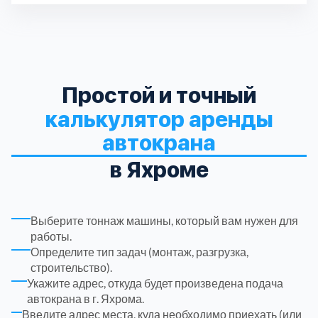
Длина кузова
3
Дл
Паллет
Пассажирских мест
6 шт.
1
Троицкий административный округ
15
Химки
6
Простой и точный
Черноголовка
1
калькулятор аренды
автокрана
Чеховский
5
в Яхроме
Шатурский
7
Выберите тоннаж машины, который вам нужен для
Шаховской
1
работы.
Определите тип задач (монтаж, разгрузка,
строительство).
Щелковский
6
Укажите адрес, откуда будет произведена подача
автокрана в г. Яхрома.
Щербинка
Введите адрес места, куда необходимо приехать (или
1