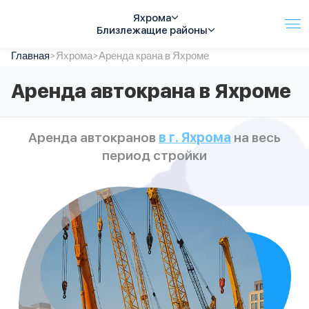
Яхрома
Близлежащие районы
Главная
Услуги
>
Яхрома
>
Аренда крана в Яхроме
Автопарк
Аренда автокрана в Яхроме
Тарифы
Акции
О компании
Аренда автокранов
в г. Яхрома
на весь
Отзывы
период стройки
Контакты
Спецтехника
Цены
FAQ