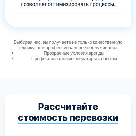
Дмитровский
7
позволяет оптимизировать процессы.
Долгопрудный
2
Домодедовский
7
Выбирая нас, вы получаете не только качественную
технику, но и профессиональное обслуживание.
Дубна
Прозрачные условия аренды
1
Профессиональные операторы с опытом
Егорьевский
3
Зеленоградский
1
Рассчитайте
Истринский
11
стоимость перевозки
Каширский
2