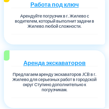
Работа под ключ
Выберите город:
Арендуйте погрузчик в г. Жилево с
водителем, который выполнит задачи в
Жилево любой сложности.
Балашиха
5
Аренда экскаваторов
Богородский
7
Предлагаем аренду экскаваторов JCB в г.
Жилево для серьезных работ в городской
Волоколамский
3
округ Ступино дополнительно к
погрузчикам.
Воскресенский
7