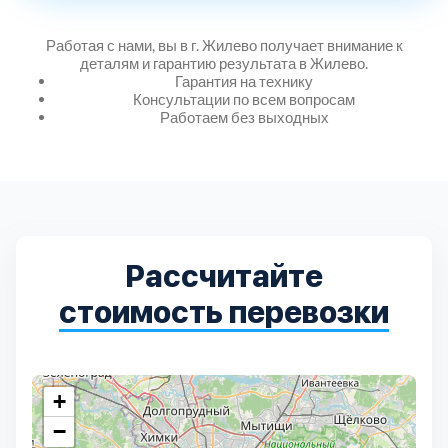
Дмитровский
7
Работая с нами, вы в г. Жилево получает внимание к
Долгопрудный
2
деталям и гарантию результата в Жилево.
Гарантия на технику
Консультации по всем вопросам
Домодедовский
Работаем без выходных
7
Дубна
1
Егорьевский
3
Рассчитайте
Зеленоградский
1
стоимость перевозки
Истринский
11
+
Каширский
2
−