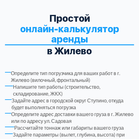
Троицкий административный округ
15
Простой
онлайн-калькулятор
Химки
6
аренды
в Жилево
Черноголовка
1
Чеховский
5
Определите тип погрузчика для ваших работ в г.
Жилево (вилочный, фронтальный)
Шатурский
7
Напишите тип работы (строительство,
складирование, ЖКХ)
Задайте адрес в городской округ Ступино, откуда
Шаховской
1
будет выполняться погрузка
Определите адрес доставки вашего груза в г. Жилево
Щелковский
6
или по адресу ул. Садовая
Рассчитайте тоннаж или габариты вашего груза
Задайте параметры (вылет, глубина, высота) при
Щербинка
1