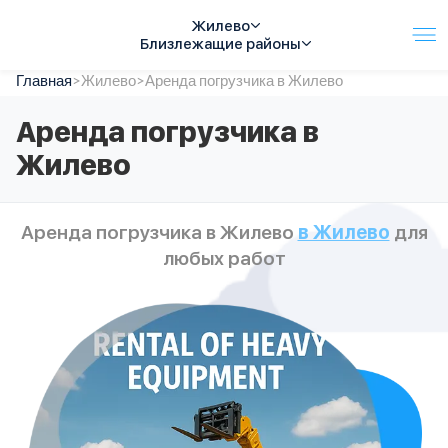
Жилево
Близлежащие районы
Главная
Услуги
>
Жилево
>
Аренда погрузчика в Жилево
Автопарк
Аренда погрузчика в
Тарифы
Жилево
Акции
О компании
Отзывы
Аренда погрузчика в Жилево
в Жилево
для
Контакты
любых работ
Спецтехника
Цены
FAQ