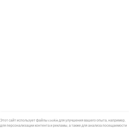
+7 (495) 739-8-12
Круглосуточно
Этот сайт использует файлы cookie для улучшения вашего опыта, например,
для персонализации контента и рекламы, а также для анализа посещаемости
8 (800) 100-33-300