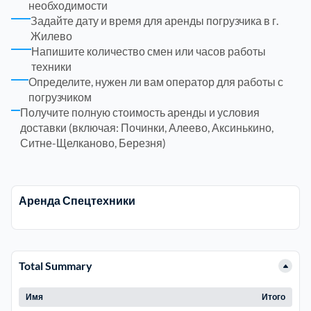
необходимости
Задайте дату и время для аренды погрузчика в г.
Электросталь
Жилево
1
Напишите количество смен или часов работы
техники
район Косино
1
Определите, нужен ли вам оператор для работы с
погрузчиком
Получите полную стоимость аренды и условия
район Некрасовка
1
доставки (включая: Починки, Алеево, Аксинькино,
Ситне-Щелканово, Березня)
Аренда Спецтехники
Total Summary
Имя
Итого