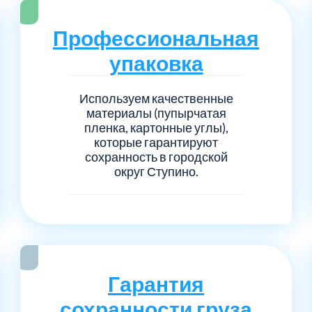
Серпуховский
Сол
1
6
Профессиональная
Талдомский
Тро
5
6
упаковка
Черноголовка
Чех
6
1
Используем качественные
материалы (пупырчатая
Шаховской
Щел
7
1
пленка, картонные углы),
которые гарантируют
сохранность в городской
Электросталь
рай
1
1
округ Ступино.
1
Гарантия
сохранности груза