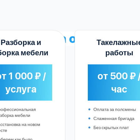
ные
цены на офисный п
Разборка и
Такелажны
борка мебели
работы
т 1 000 ₽ /
от 500 ₽ 
услуга
час
рофессиональная
Оплата за полсмены
зборка мебели
Слаженная бригада
сстановка на новом
Без скрытых плат
Выберите город:
сте
берем как было