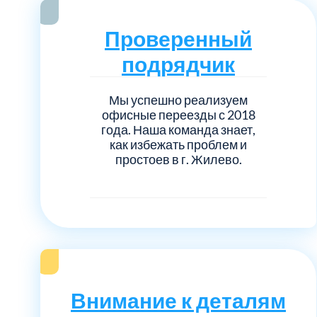
Серебрянно-прудский
Проверенный
Ступинский
подрядчик
Химки
Мы успешно реализуем
офисные переезды с 2018
Шатурский
года. Наша команда знает,
как избежать проблем и
простоев в г. Жилево.
Щербинка
район Некрасовка
Внимание к деталям