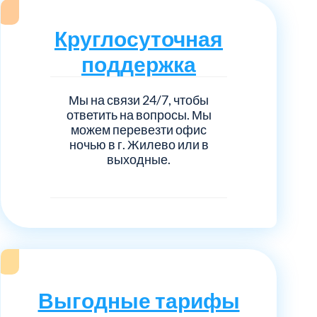
нечногорский
6
Круглосуточная
ицкий административный округ
15
поддержка
овский
5
Мы на связи 24/7, чтобы
ответить на вопросы. Мы
ковский
6
можем перевезти офис
ночью в г. Жилево или в
выходные.
он Косино
1
Выгодные тарифы