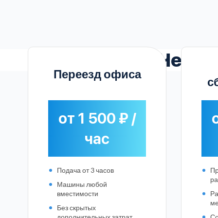
Чест
Переезд офиса
с
от 1 500 ₽ /
о
час
Подача от 3 часов
П
ра
Машины любой
вместимости
Ра
ме
Без скрытых
дополнительных затрат
Со