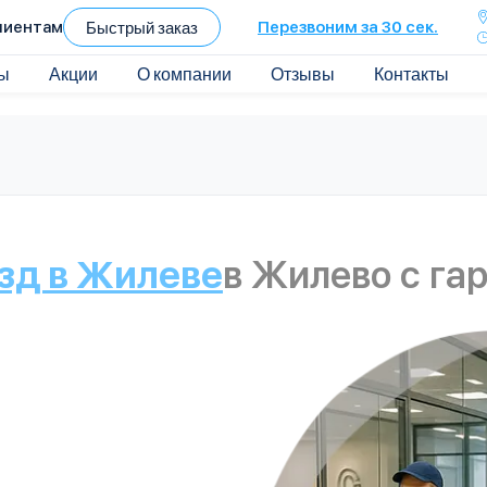
лиентам
Быстрый заказ
Перезвоним за 30 сек.
ы
Акции
О компании
Отзывы
Контакты
зд в Жилеве
в Жилево с га