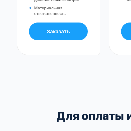
Материальная
ответственность
Заказать
Балашиха
Воскресенский
Домодедовский
В
Зеленоградский
Для оплаты 
Клинский
Красногорский