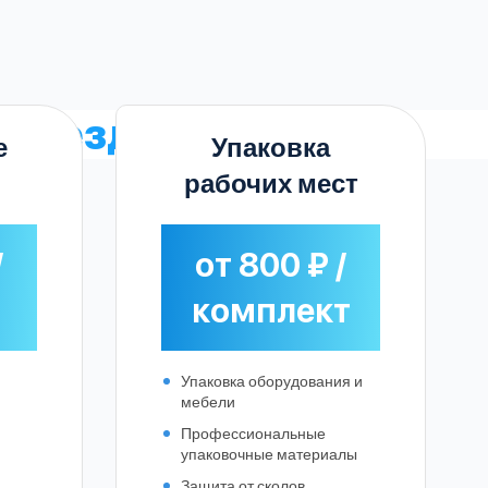
ереезд
е
Упаковка
рабочих мест
/
от 800 ₽ /
комплект
Упаковка оборудования и
мебели
Профессиональные
упаковочные материалы
Защита от сколов