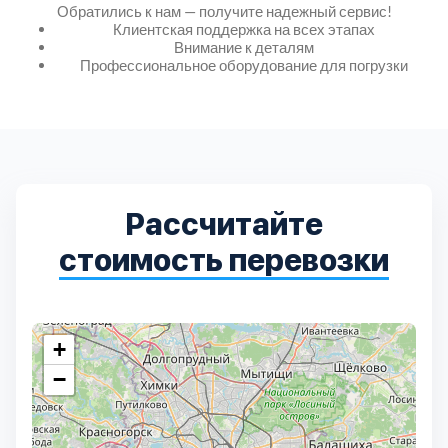
Дмитровский
7
Обратились к нам — получите надежный сервис!
Клиентская поддержка на всех этапах
Внимание к деталям
Долгопрудный
2
Профессиональное оборудование для погрузки
Домодедовский
7
Дубна
1
Рассчитайте
Егорьевский
3
стоимость перевозки
Зеленоградский
1
Истринский
+
11
−
Каширский
2