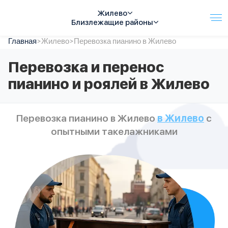
Жилево
Близлежащие районы
Главная
Услуги
>
Жилево
>
Перевозка пианино в Жилево
Автопарк
Перевозка и перенос
Тарифы
пианино и роялей в Жилево
Акции
О компании
Отзывы
Перевозка пианино в Жилево
в Жилево
с
Контакты
опытными такелажниками
Спецтехника
Цены
FAQ