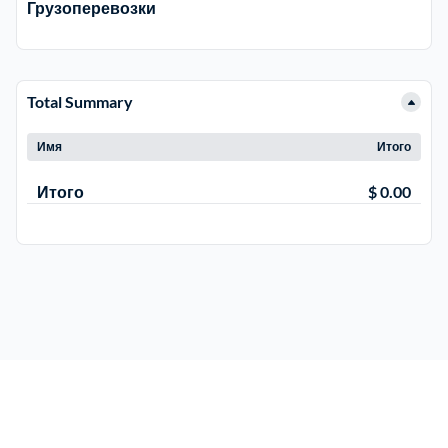
Грузоперевозки
Электросталь
1
Total Summary
район Косино
1
Имя
Итого
район Некрасовка
1
Итого
$ 0.00