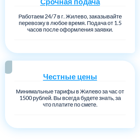
Срочная подача
Работаем 24/7 в г. Жилево, заказывайте
Выберите город:
перевозку в любое время. Подача от 1.5
часов после оформления заявки.
Балашиха
5
Честные цены
Богородский
7
Минимальные тарифы в Жилево за час от
1500 рублей. Вы всегда будете знать, за
что платите по смете.
Волоколамский
3
Воскресенский
7