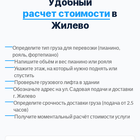
Удобный
расчет стоимости
в
Троицкий административный округ
15
Жилево
Химки
6
Определите тип груза для перевозки (пианино,
Черноголовка
1
рояль, фортепиано)
Напишите объём и вес пианино или рояля
Чеховский
5
Укажите этаж, на который нужно поднять или
спустить
Проверьте грузового лифта в здании
Шатурский
7
Обозначьте адрес на ул. Садовая подачи и доставки
г. Жилево
Шаховской
Определите срочность доставки груза (подача от 2.5
1
часов)
Получите моментальный расчёт стоимости услуги
Щелковский
6
Щербинка
1