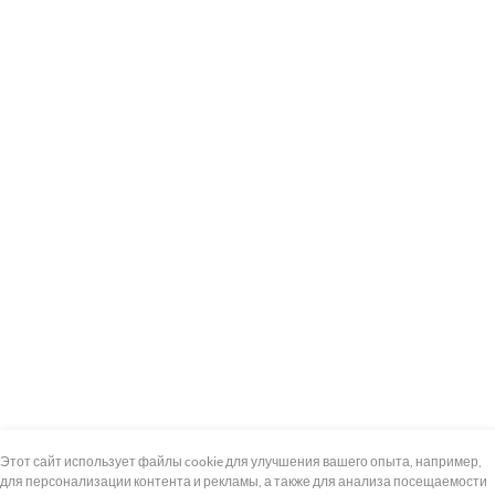
+7 (495) 739-8-12
Круглосуточно
Этот сайт использует файлы cookie для улучшения вашего опыта, например,
для персонализации контента и рекламы, а также для анализа посещаемости
8 (800) 100-33-300