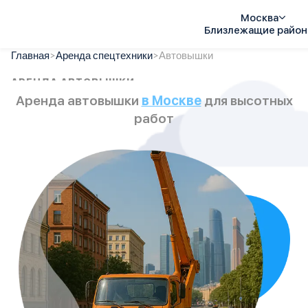
Москва
Близлежащие райо
Главная
Услуги
>
Аренда спецтехники
>
Автовышки
АРЕНДА АВТОВЫШКИ
Автопарк
Тарифы
Аренда автовышки
в Москве
для высотных
Акции
работ
О компании
Отзывы
Контакты
Спецтехника
Цены
FAQ