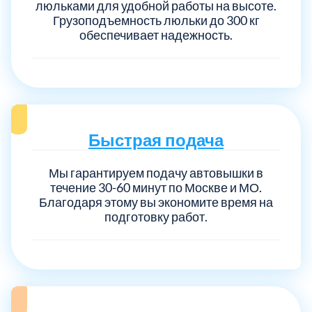
люльками для удобной работы на высоте.
Щелковский
Щерб
6
Грузоподъемность люльки до 300 кг
обеспечивает надежность.
Электросталь
район
1
район Некрасовка
1
Быстрая подача
Мы гарантируем подачу автовышки в
течение 30-60 минут по Москве и МО.
Благодаря этому вы экономите время на
подготовку работ.