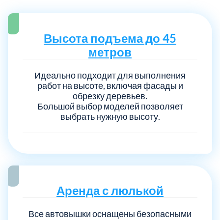
Раменский
Реуто
15
Рузский
Серги
Высота подъема до 45
4
метров
Серебрянно-Прудский
Сереб
1
Идеально подходит для выполнения
работ на высоте, включая фасады и
Серпуховский
Солне
6
обрезку деревьев.
Большой выбор моделей позволяет
выбрать нужную высоту.
Ступинский
Талд
5
Троицкий административный округ
Химк
15
Черноголовка
Чехо
1
Аренда с люлькой
Шатурский
Шахо
7
Все автовышки оснащены безопасными