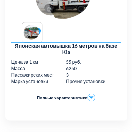
Японская автовышка 16 метров на базе
Kia
Цена за 1 км
55 руб.
Выберите го
Масса
6250
Пассажирских мест
3
Марка установки
Прочие установки
Полные характеристики
Балашиха
Бого
5
Волоколамский
Воскр
3