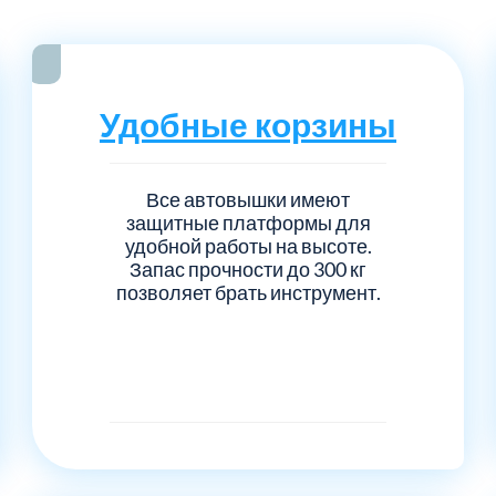
Серпуховский
Сол
1
6
Талдомский
Тро
5
6
Удобные корзины
Черноголовка
Чех
6
1
Шаховской
Щел
7
1
Все автовышки имеют
защитные платформы для
удобной работы на высоте.
Электросталь
рай
1
1
Запас прочности до 300 кг
позволяет брать инструмент.
1