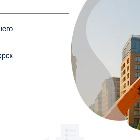
шего
орск