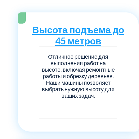
Серебрянно-прудский
Ступинский
Высота подъема до
Химки
45 метров
Шатурский
Отличное решение для
выполнения работ на
высоте, включая ремонтные
Щербинка
работы и обрезку деревьев.
Наши машины позволяет
выбрать нужную высоту для
район Некрасовка
ваших задач.