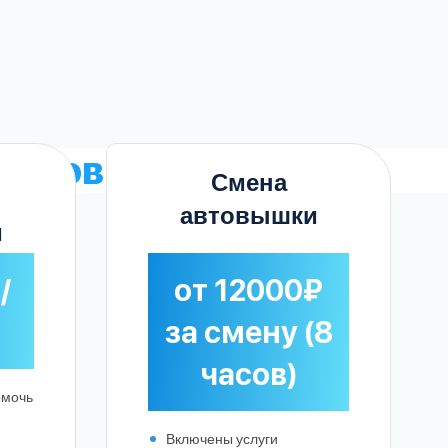
 автовышки
Смена
автовышки
и
/
от 12000₽
за смену (8
часов)
омочь
Включены услуги