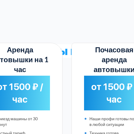
щие
тарифы на аренду
Аренда
Почасовая
товышки на 1
аренда
час
автовышк
от 1500 ₽ /
от 1500 ₽ 
час
час
иезд машины от 30
Наши профи готовы п
Выберите город:
нут
в любой ситуации
стный тариф
Техника готова