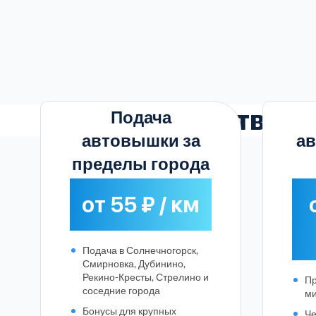
Действую
Подача
автовышки за
ав
пределы города
от 55 ₽ / км
Подача в Солнечногорск,
Смирновка, Дубинино,
Рекино-Кресты, Стрелино и
Пр
соседние города
ми
Бонусы для крупных
Че