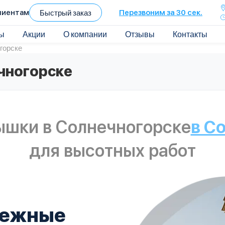
лиентам
Быстрый заказ
Перезвоним за 30 сек.
ы
Акции
О компании
Отзывы
Контакты
горске
чногорске
ышки в Солнечногорске
в С
для высотных работ
дежные