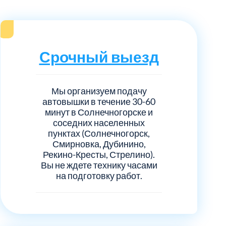
нечногорский
6
ицкий административный округ
15
Срочный выезд
овский
5
ковский
6
Мы организуем подачу
автовышки в течение 30-60
минут в Солнечногорске и
он Косино
1
соседних населенных
пунктах (Солнечногорск,
Смирновка, Дубинино,
Рекино-Кресты, Стрелино).
Вы не ждете технику часами
на подготовку работ.