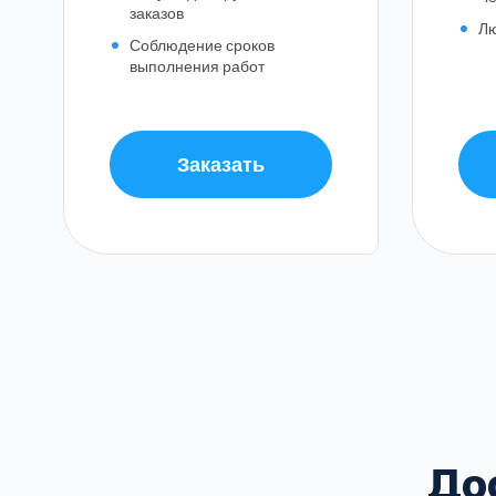
заказов
Лю
Соблюдение сроков
выполнения работ
Заказать
Балашиха
Воскресенский
Домодедовский
В
Зеленоградский
Клинский
До
Красногорский