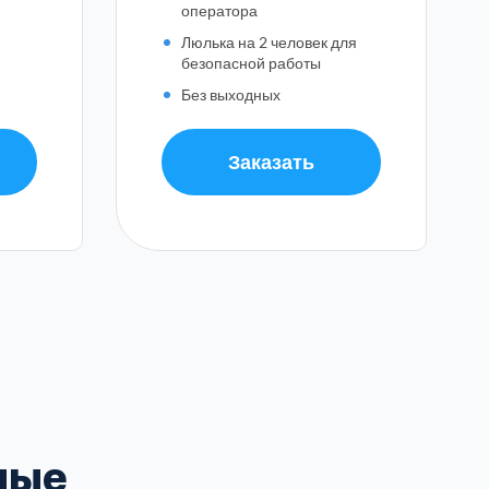
оператора
Люлька на 2 человек для
безопасной работы
Без выходных
Заказать
околамский
3
гопрудный
2
рьевский
3
ы:
ирский
2
олев
2
ные
ня
1