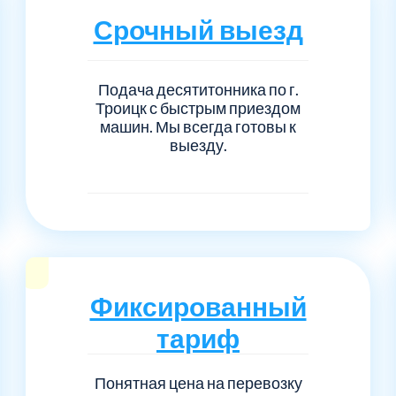
Серпуховский
Сол
1
6
Срочный выезд
Талдомский
Тро
5
6
Подача десятитонника по г.
Черноголовка
Чех
6
1
Троицк с быстрым приездом
машин. Мы всегда готовы к
выезду.
Шаховской
Щел
7
1
Электросталь
рай
1
1
1
Фиксированный
тариф
Понятная цена на перевозку