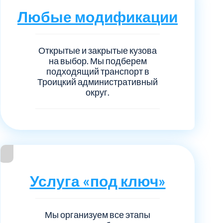
нечногорский
6
Любые модификации
ицкий административный округ
15
Открытые и закрытые кузова
овский
5
на выбор. Мы подберем
подходящий транспорт в
Троицкий административный
ковский
6
округ.
он Косино
1
Услуга «под ключ»
Мы организуем все этапы