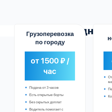
Выгодные
Грузоперевозка
н
по городу
от 1500 ₽ /
час
От
м
Подача от 3 часов
Пе
Есть открытые борты
Ко
Без скрытых доплат
Водитель помогает с