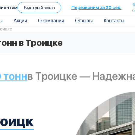
лиентам
Быстрый заказ
Перезвоним за 30 сек.
ы
Акции
О компании
Отзывы
Контакты
роицке
тонн в Троицке
0 тонн
в Троицке — Надежна
роицк