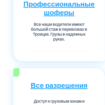
Серебрянно-прудский
Профессиональные
шоферы
Ступинский
Все наши водители имеют
Химки
большой стаж в перевозках в
Троицке. Грузы в надежных
руках.
Шатурский
Щербинка
район Некрасовка
Все разрешения
Доступ к грузовым зонам и