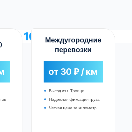
зки 10 тонн
Междугородние
0
перевозки
км
от 30 ₽ / км
Выезд из г. Троицк
тов
Надежная фиксация груза
Четкая цена за километр