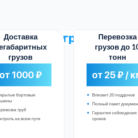
тарифы на грузоперево
Доставка
Перевозка
егабаритных
грузов до 1
грузов
тонн
от 1000 ₽
от 25 ₽ / 
крытые бортовые
Влезает 20 поддонов
ашины
Полный пакет докумен
ревозка труб
Гарантия соблюдения
нтроль на всем пути
сроков
Выберите город: