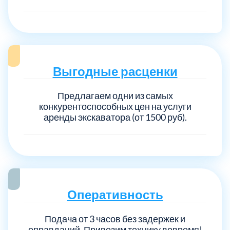
Выберите город:
Выгодные расценки
Предлагаем одни из самых
конкурентоспособных цен на услуги
Балашиха
5
аренды экскаватора (от 1500 руб).
Богородский
7
Волоколамский
3
Оперативность
Воскресенский
7
Подача от 3 часов без задержек и
оправданий. Привозим технику вовремя!