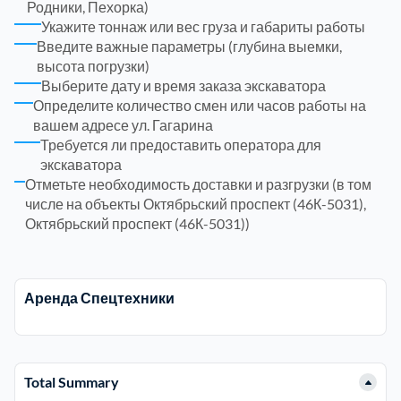
Родники, Пехорка)
Укажите тоннаж или вес груза и габариты работы
Электросталь
Введите важные параметры (глубина выемки,
1
высота погрузки)
Выберите дату и время заказа экскаватора
район Косино
1
Определите количество смен или часов работы на
вашем адресе ул. Гагарина
Требуется ли предоставить оператора для
район Некрасовка
1
экскаватора
Отметьте необходимость доставки и разгрузки (в том
числе на объекты Октябрьский проспект (46К-5031),
Октябрьский проспект (46К-5031))
Аренда Спецтехники
Total Summary