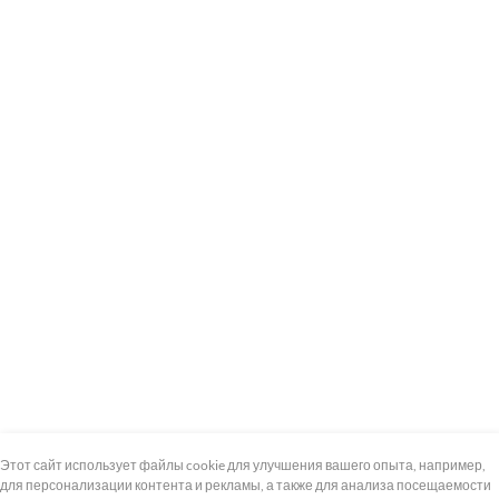
+7 (495) 739-8-12
Круглосуточно
Этот сайт использует файлы cookie для улучшения вашего опыта, например,
для персонализации контента и рекламы, а также для анализа посещаемости
8 (800) 100-33-300