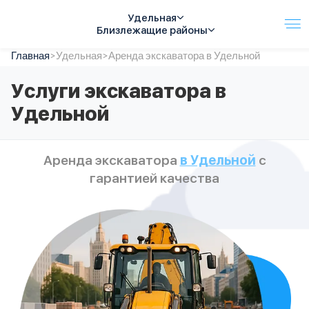
Удельная
Близлежащие районы
Главная
Услуги
>
Удельная
>
Аренда экскаватора в Удельной
Автопарк
Услуги экскаватора в
Тарифы
Удельной
Акции
О компании
Отзывы
Аренда экскаватора
в Удельной
с
Контакты
гарантией качества
Спецтехника
Цены
FAQ