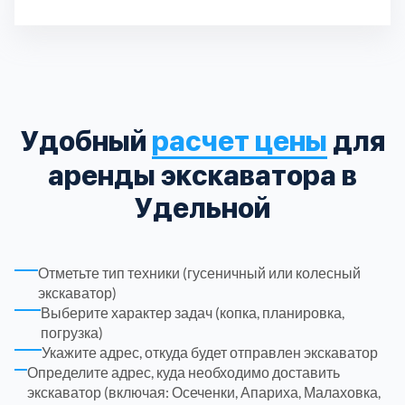
Паллет
Растентовка
Паллет
Тоннаж
Паллет
Паллет
Паллет
2000 руб.
До 5 тонн
15 шт.
17 шт.
17 шт.
4 шт.
6 шт.
Па
Ра
Па
Па
Па
Па
Высота кузова
Паллет
3 шт.
2.3
Длина кузова
3
Дл
Паллет
Пассажирских мест
6 шт.
1
Троицкий административный округ
15
Химки
6
Удобный
расчет цены
для
Черноголовка
1
аренды экскаватора в
Чеховский
5
Удельной
Шатурский
7
Отметьте тип техники (гусеничный или колесный
экскаватор)
Шаховской
1
Выберите характер задач (копка, планировка,
погрузка)
Щелковский
6
Укажите адрес, откуда будет отправлен экскаватор
Определите адрес, куда необходимо доставить
экскаватор (включая: Осеченки, Апариха, Малаховка,
Щербинка
1