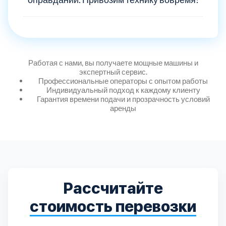
Дмитровский
7
Долгопрудный
2
Домодедовский
7
Работая с нами, вы получаете мощные машины и
экспертный сервис.
Профессиональные операторы с опытом работы
Дубна
1
Индивидуальный подход к каждому клиенту
Гарантия времени подачи и прозрачность условий
аренды
Егорьевский
3
Зеленоградский
1
Истринский
11
Рассчитайте
стоимость перевозки
Каширский
2