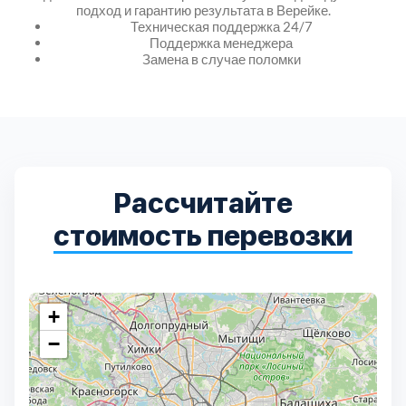
Дмитровский
7
подход и гарантию результата в Верейке.
Техническая поддержка 24/7
Поддержка менеджера
Долгопрудный
2
Замена в случае поломки
Домодедовский
7
Дубна
1
Рассчитайте
Егорьевский
3
стоимость перевозки
Зеленоградский
1
Истринский
+
11
−
Каширский
2