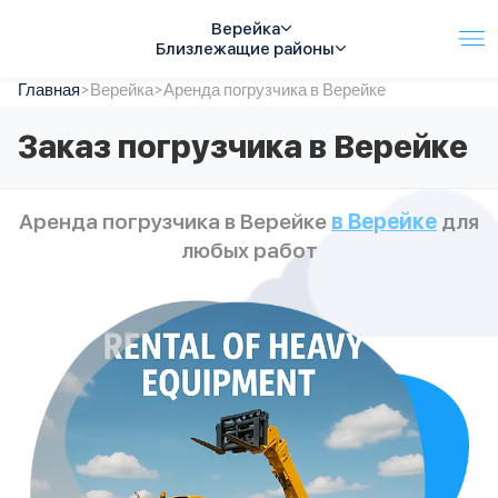
Верейка
Близлежащие районы
Главная
Услуги
>
Верейка
>
Аренда погрузчика в Верейке
Автопарк
Заказ погрузчика в Верейке
Тарифы
Акции
О компании
Аренда погрузчика в Верейке
в Верейке
для
Отзывы
любых работ
Контакты
Спецтехника
Цены
FAQ