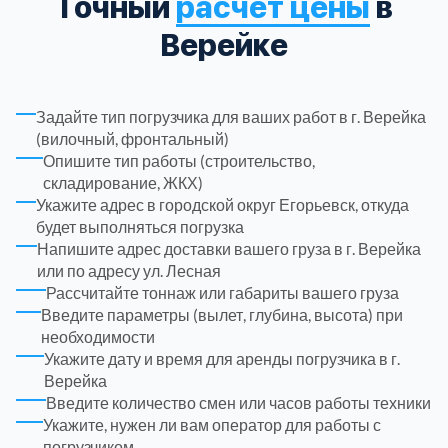
Точный
расчет цены
в
Верейке
Троицкий административный округ
15
Химки
6
Задайте тип погрузчика для ваших работ в г. Верейка
(вилочный, фронтальный)
Черноголовка
1
Опишите тип работы (строительство,
складирование, ЖКХ)
Укажите адрес в городской округ Егорьевск, откуда
Чеховский
5
будет выполняться погрузка
Напишите адрес доставки вашего груза в г. Верейка
или по адресу ул. Лесная
Шатурский
7
Рассчитайте тоннаж или габариты вашего груза
Введите параметры (вылет, глубина, высота) при
Шаховской
1
необходимости
Укажите дату и время для аренды погрузчика в г.
Верейка
Щелковский
6
Введите количество смен или часов работы техники
Укажите, нужен ли вам оператор для работы с
Щербинка
1
погрузчиком