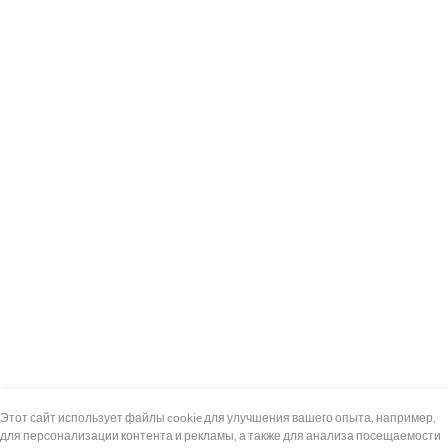
+7 (495) 739-8-12
Круглосуточно
Этот сайт использует файлы cookie для улучшения вашего опыта, например,
для персонализации контента и рекламы, а также для анализа посещаемости
8 (800) 100-33-300