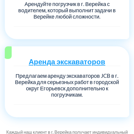
Арендуйте погрузчик в г. Верейка с
водителем, который выполнит задачи в
Верейке любой сложности.
Выберите город:
Аренда экскаваторов
Балашиха
5
Предлагаем аренду экскаваторов JCB в г.
Верейка для серьезных работ в городской
Богородский
7
округ Егорьевск дополнительно к
погрузчикам.
Волоколамский
3
Воскресенский
7
Каждый наш клиент в г. Верейка получает индивидуальный