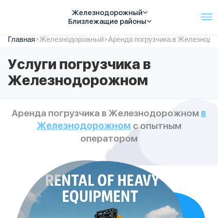
Железнодорожный
Близлежащие районы
Главная
Услуги
>
Железнодорожный
>
Аренда погрузчика в Железнод
Автопарк
Услуги погрузчика в
Тарифы
Железнодорожном
Акции
О компании
Отзывы
Аренда погрузчика в Железнодорожном
в
Контакты
Железнодорожном
с опытным
Спецтехника
Цены
оператором
FAQ