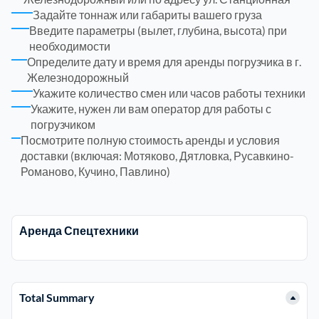
Задайте тоннаж или габариты вашего груза
Введите параметры (вылет, глубина, высота) при
Электросталь
1
необходимости
Определите дату и время для аренды погрузчика в г.
район Косино
Железнодорожный
1
Укажите количество смен или часов работы техники
Укажите, нужен ли вам оператор для работы с
район Некрасовка
1
погрузчиком
Посмотрите полную стоимость аренды и условия
доставки (включая: Мотяково, Дятловка, Русавкино-
Романово, Кучино, Павлино)
Аренда Спецтехники
Total Summary