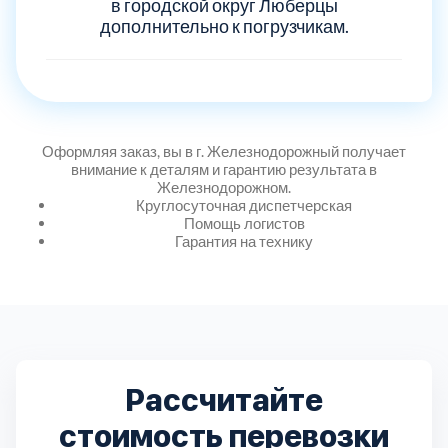
Дмитровский
в городской округ Люберцы
7
дополнительно к погрузчикам.
Долгопрудный
2
Домодедовский
7
Оформляя заказ, вы в г. Железнодорожный получает
внимание к деталям и гарантию результата в
Дубна
1
Железнодорожном.
Круглосуточная диспетчерская
Помощь логистов
Егорьевский
3
Гарантия на технику
Зеленоградский
1
Истринский
11
Рассчитайте
Каширский
2
стоимость перевозки