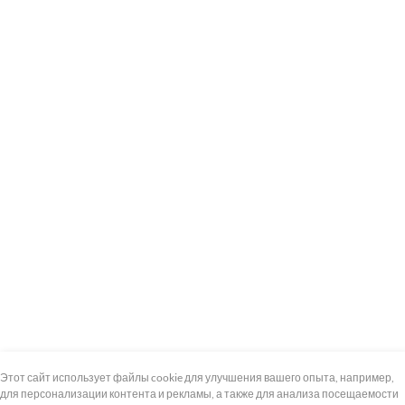
+7 (495) 739-8-12
Круглосуточно
Этот сайт использует файлы cookie для улучшения вашего опыта, например,
для персонализации контента и рекламы, а также для анализа посещаемости
8 (800) 100-33-300