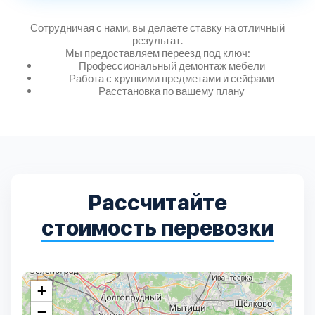
Дмитровский
7
Сотрудничая с нами, вы делаете ставку на отличный
результат.
Долгопрудный
2
Мы предоставляем переезд под ключ:
Профессиональный демонтаж мебели
Работа с хрупкими предметами и сейфами
Домодедовский
7
Расстановка по вашему плану
Дубна
1
Егорьевский
3
Рассчитайте
Зеленоградский
1
стоимость перевозки
Истринский
11
Каширский
2
+
−