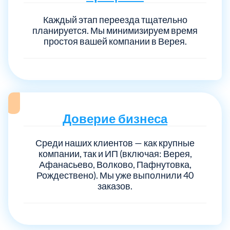
Каждый этап переезда тщательно
планируется. Мы минимизируем время
Выберите город:
простоя вашей компании в Верея.
Балашиха
5
Доверие бизнеса
Среди наших клиентов — как крупные
Богородский
7
компании, так и ИП (включая: Верея,
Афанасьево, Волково, Пафнутовка,
Волоколамский
3
Рождествено). Мы уже выполнили 40
заказов.
Воскресенский
7