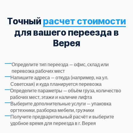
Троицкий административный округ
15
Точный
расчет стоимости
Химки
для вашего переезда в
6
Верея
Черноголовка
1
Чеховский
5
Определите тип переезда — офис, склад или
перевозка рабочих мест
Напишите адреса — откуда (например, на ул.
Шатурский
7
Советская) и куда планируется перевозка
Определите параметры — объём груза, количество
рабочих мест, этажи и наличие лифта
Шаховской
1
Выберите дополнительные услуги — упаковка
оргтехники, разборка мебели, грузчики
Щелковский
6
Получите предварительный расчёт и выберите
удобное время для переезда в г. Верея
Щербинка
1