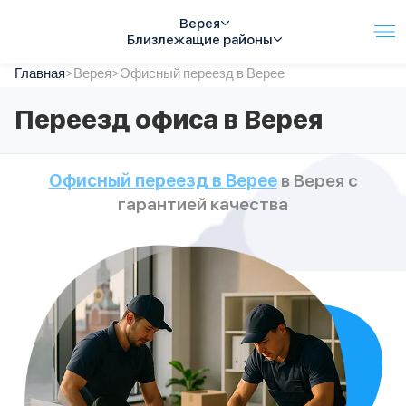
Верея
Близлежащие районы
Главная
Услуги
>
Верея
>
Офисный переезд в Верее
Автопарк
Переезд офиса в Верея
Тарифы
Акции
О компании
Офисный переезд в Верее
в Верея с
Отзывы
гарантией качества
Контакты
Спецтехника
Цены
FAQ