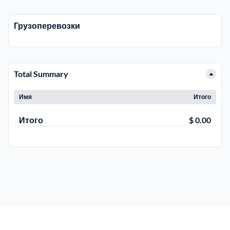
Грузоперевозки
Электросталь
1
район Косино
1
Total Summary
район Некрасовка
1
Имя
Итого
Итого
$ 0.00