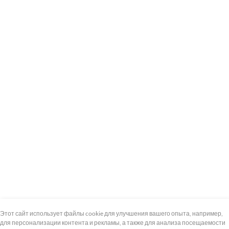
+7 (495) 739-8-12
Круглосуточно
Этот сайт использует файлы cookie для улучшения вашего опыта, например,
для персонализации контента и рекламы, а также для анализа посещаемости
8 (800) 100-33-300