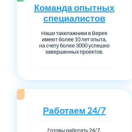
Серебрянно-прудский
Команда опытных
специалистов
Ступинский
Наши такелажники в Верея
Химки
имеют более 10 лет опыта,
на счету более 3000 успешно
Шатурский
завершенных проектов.
Щербинка
район Некрасовка
Работаем 24/7
Готовы работать 24/7.