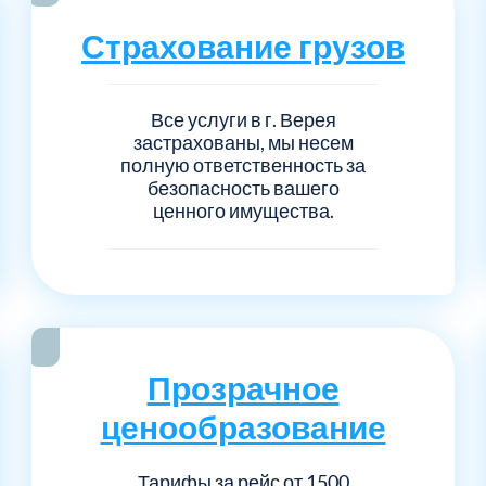
Серпуховский
Сол
1
6
Страхование грузов
Талдомский
Тро
5
6
Все услуги в г. Верея
Черноголовка
Чех
6
1
застрахованы, мы несем
полную ответственность за
безопасность вашего
Шаховской
Щел
7
1
ценного имущества.
Электросталь
рай
1
1
1
Прозрачное
ценообразование
Тарифы за рейс от 1500