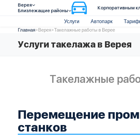
Верея
Корпоративным к
Близлежащие районы
Услуги
Автопарк
Тариф
Главная
>
Верея
>
Такелажные работы в Верее
Услуги такелажа в Верея
Такелажные рабо
Перемещение про
станков