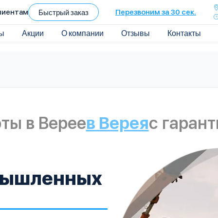
лиентам
Быстрый заказ
Перезвоним за 30 сек.
ы
Акции
О компании
Отзывы
Контакты
ты в Верее
в Верея
с гаран
мышленных