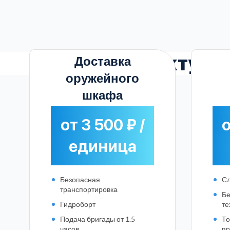
Актуал
Доставка
оружейного
шкафа
от 3 500 ₽ /
о
единица
Безопасная
Сл
транспортировка
Бе
Гидроборт
те
Подача бригады от 1.5
То
часов
пр