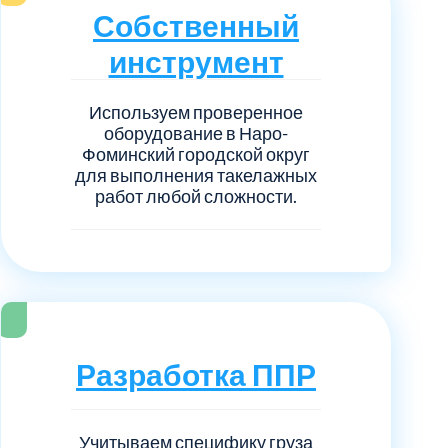
нечногорский
6
Собственный
инструмент
ицкий административный округ
15
Используем проверенное
овский
5
оборудование в Наро-
Фоминский городской округ
ковский
для выполнения такелажных
6
работ любой сложности.
он Косино
1
Разработка ППР
Учитываем специфику груза