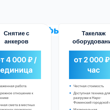
ьные
тарифы на услуги
Снятие с
Такелаж
анкеров
оборудован
т 4 000 ₽ /
от 2 000 ₽
единица
час
аженная работа
Честная стоимость
режное отношение к
Доступная техника дл
хнике
разгрузки в Наро-
Выберите город:
Фоминский городской 
чная смета в местных
омзонах промзонах
Материальная