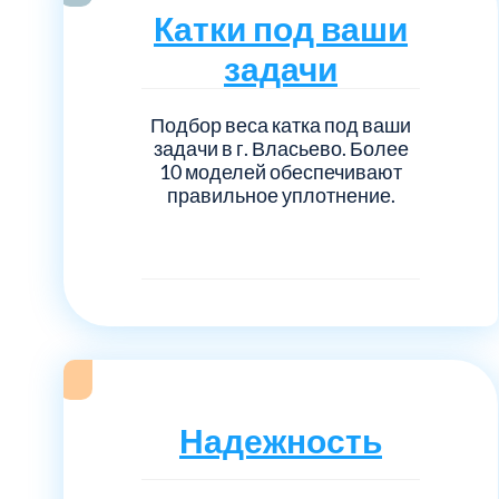
Серебрянно-прудский
Катки под ваши
задачи
Ступинский
Подбор веса катка под ваши
Химки
задачи в г. Власьево. Более
10 моделей обеспечивают
Шатурский
правильное уплотнение.
Щербинка
район Некрасовка
Надежность