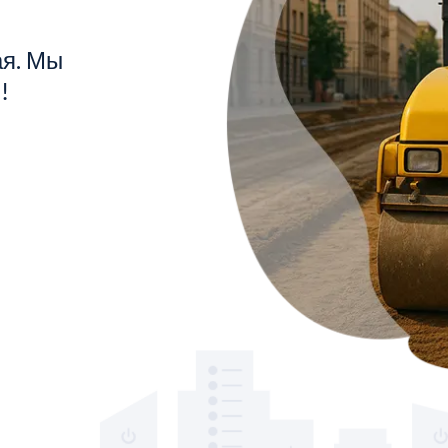
ая. Мы
!