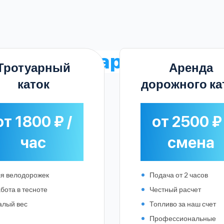
тарифы на аренду катк
Тротуарный
Аренда
каток
дорожного ка
от 1800 ₽ /
от 2500 ₽ 
час
смена
я велодорожек
Подача от 2 часов
бота в тесноте
Честный расчет
лый вес
Топливо за наш счет
Выберите город:
Профессиональные