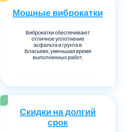
нечногорский
6
Мощные виброкатки
ицкий административный округ
15
Виброкатки обеспечивают
овский
5
отличное уплотнение
асфальта и грунта в
Власьеве, уменьшая время
ковский
6
выполненных работ.
он Косино
1
Скидки на долгий
срок