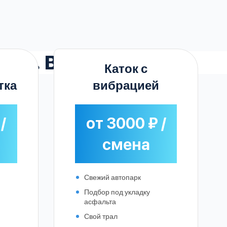
а
в г. Власьево
Каток с
тка
вибрацией
/
от 3000 ₽ /
смена
Свежий автопарк
Подбор под укладку
асфальта
Свой трал