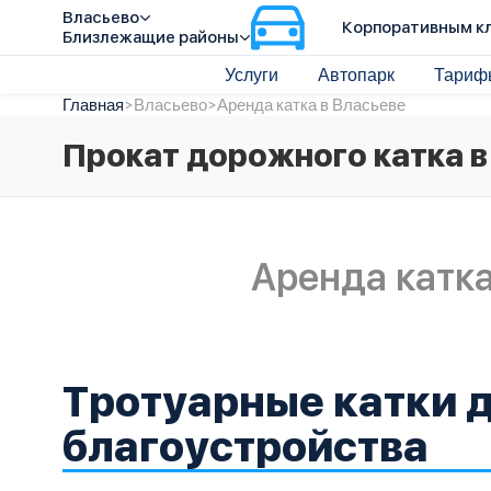
Власьево
Корпоративным к
Близлежащие районы
Услуги
Автопарк
Тариф
Главная
>
Власьево
>
Аренда катка в Власьеве
Прокат дорожного катка в
Аренда катка
Тротуарные катки 
благоустройства