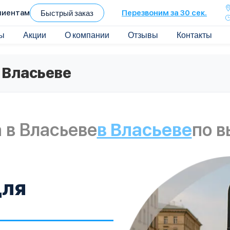
лиентам
Быстрый заказ
Перезвоним за 30 сек.
ы
Акции
О компании
Отзывы
Контакты
 Власьеве
 в Власьеве
в Власьеве
по в
для