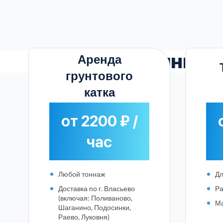
Прозрачные
Аренда
грунтового
катка
от 2200 ₽ /
час
Любой тоннаж
Дл
Доставка по г. Власьево
Ра
(включая: Поливаново,
Ма
Шаганино, Подосинки,
Раево, Луковня)