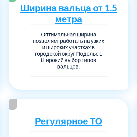
Серпуховский
Сол
1
6
Ширина вальца от 1.5
метра
Талдомский
Тро
5
6
Оптимальная ширина
Черноголовка
Чех
6
1
позволяет работать на узких
и широких участках в
Шаховской
Щел
городской округ Подольск.
7
1
Широкий выбор типов
вальцев.
Электросталь
рай
1
1
1
Регулярное ТО