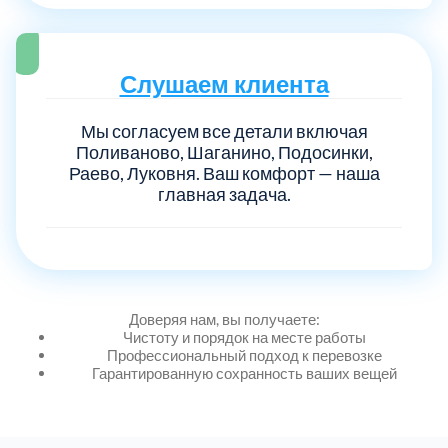
Выберите город:
Слушаем клиента
Мы согласуем все детали включая
Поливаново, Шаганино, Подосинки,
Раево, Луковня. Ваш комфорт — наша
главная задача.
Балашиха
5
Богородский
7
Доверяя нам, вы получаете:
Волоколамский
Чистоту и порядок на месте работы
3
Профессиональный подход к перевозке
Гарантированную сохранность ваших вещей
Воскресенский
7