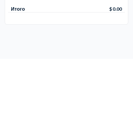
Итого
$ 0.00
Электросталь
1
район Косино
1
район Некрасовка
1