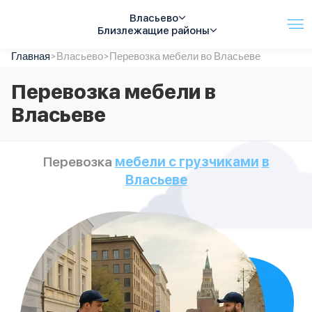
Власьево
Близлежащие районы
Главная
Услуги
>
Власьево
>
Перевозка мебели во Власьеве
Автопарк
Перевозка мебели в
Тарифы
Власьеве
Акции
О компании
Отзывы
Перевозка
мебели с грузчиками
в
Контакты
Власьеве
Спецтехника
Цены
FAQ