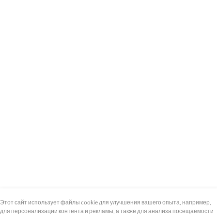
+7 (495) 739-8-12
Круглосуточно
Этот сайт использует файлы cookie для улучшения вашего опыта, например,
для персонализации контента и рекламы, а также для анализа посещаемости
8 (800) 100-33-300