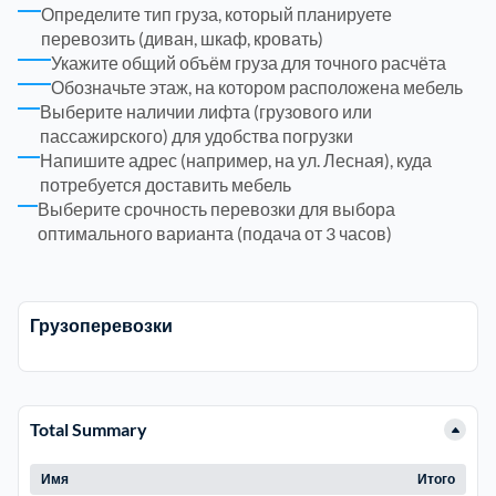
Определите тип груза, который планируете
перевозить (диван, шкаф, кровать)
Троицкий административный округ
15
Укажите общий объём груза для точного расчёта
Обозначьте этаж, на котором расположена мебель
Химки
Выберите наличии лифта (грузового или
6
пассажирского) для удобства погрузки
Напишите адрес (например, на ул. Лесная), куда
Черноголовка
1
потребуется доставить мебель
Выберите срочность перевозки для выбора
оптимального варианта (подача от 3 часов)
Чеховский
5
Шатурский
7
Грузоперевозки
Шаховской
1
Щелковский
6
Total Summary
Имя
Итого
Щербинка
1