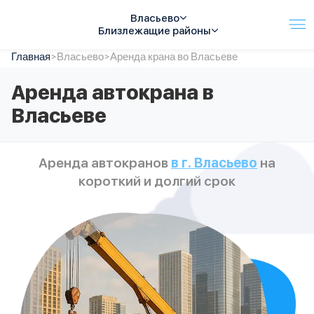
Власьево
Близлежащие районы
Главная
Услуги
>
Власьево
>
Аренда крана во Власьеве
Автопарк
Аренда автокрана в
Тарифы
Власьеве
Акции
О компании
Отзывы
Аренда автокранов
в г. Власьево
на
Контакты
короткий и долгий срок
Спецтехника
Цены
FAQ