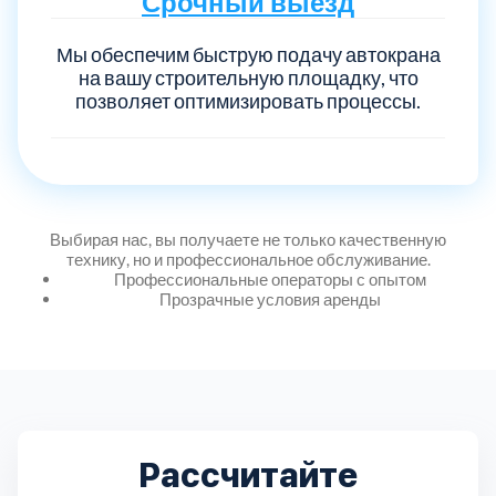
Срочный выезд
Дмитровский
7
Мы обеспечим быструю подачу автокрана
Долгопрудный
2
на вашу строительную площадку, что
позволяет оптимизировать процессы.
Домодедовский
7
Дубна
1
Выбирая нас, вы получаете не только качественную
Егорьевский
3
технику, но и профессиональное обслуживание.
Профессиональные операторы с опытом
Прозрачные условия аренды
Зеленоградский
1
Истринский
11
Каширский
2
Рассчитайте