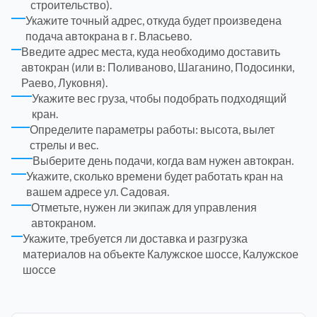
строительство).
Укажите точный адрес, откуда будет произведена
подача автокрана в г. Власьево.
Электросталь
1
Введите адрес места, куда необходимо доставить
автокран (или в: Поливаново, Шаганино, Подосинки,
район Косино
1
Раево, Луковня).
Укажите вес груза, чтобы подобрать подходящий
кран.
район Некрасовка
1
Определите параметры работы: высота, вылет
стрелы и вес.
Выберите день подачи, когда вам нужен автокран.
Укажите, сколько времени будет работать кран на
вашем адресе ул. Садовая.
Отметьте, нужен ли экипаж для управления
автокраном.
Укажите, требуется ли доставка и разгрузка
материалов на объекте Калужское шоссе, Калужское
шоссе