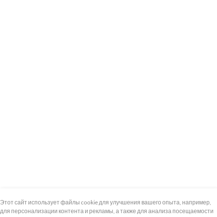
+7 (495) 739-8-12
Круглосуточно
Этот сайт использует файлы cookie для улучшения вашего опыта, например,
для персонализации контента и рекламы, а также для анализа посещаемости
8 (800) 100-33-300