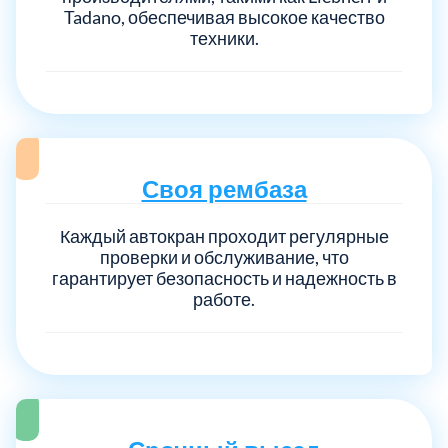
Tadano, обеспечивая высокое качество
техники.
Выберите город:
Своя рембаза
Балашиха
5
Каждый автокран проходит регулярные
проверки и обслуживание, что
гарантирует безопасность и надежность в
Богородский
7
работе.
Волоколамский
3
Воскресенский
7