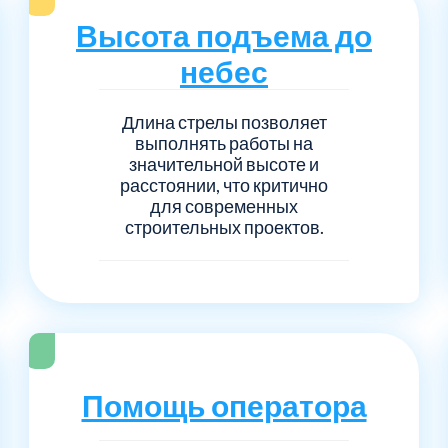
Серпуховский
Сол
1
6
Высота подъема до
Талдомский
Тро
5
6
небес
Черноголовка
Чех
6
1
Длина стрелы позволяет
выполнять работы на
значительной высоте и
Шаховской
Щел
7
1
расстоянии, что критично
для современных
строительных проектов.
Электросталь
рай
1
1
1
Помощь оператора