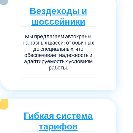
нечногорский
6
Вездеходы и
ицкий административный округ
15
шоссейники
овский
5
Мы предлагаем автокраны
на разных шасси: от обычных
до специальных, что
ковский
6
обеспечивает надежность и
адаптируемость к условиям
работы.
он Косино
1
Гибкая система
тарифов