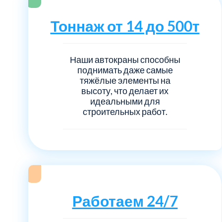
Серебрянно-прудский
Тоннаж от 14 до 500т
Ступинский
Химки
Наши автокраны способны
поднимать даже самые
тяжёлые элементы на
Шатурский
высоту, что делает их
идеальными для
строительных работ.
Щербинка
район Некрасовка
Работаем 24/7