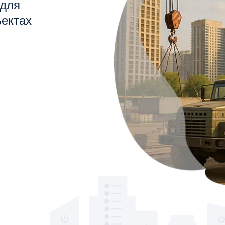
 для
ектах