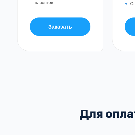
клиентов
О
Заказать
Балашиха
Воскресенский
Домодедовский
В
Зеленоградский
Для опла
Клинский
Красногорский