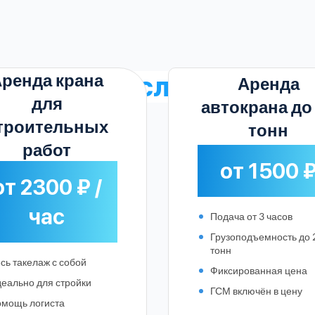
ренда крана
арифы на услуги
в Воро
Аренда
для
автокрана до
троительных
тонн
работ
от 1500 
от 2300 ₽ /
час
Подача от 3 часов
Грузоподъемность до 
тонн
сь такелаж с собой
Фиксированная цена
еально для стройки
ГСМ включён в цену
Выберите город:
мощь логиста