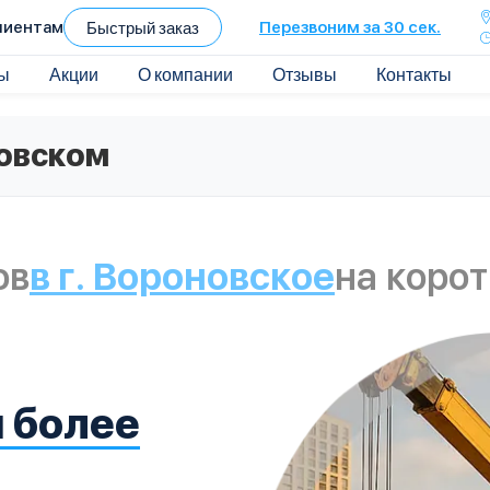
лиентам
Быстрый заказ
Перезвоним за 30 сек.
ы
Акции
О компании
Отзывы
Контакты
новском
ов
в г. Вороновское
на корот
и более