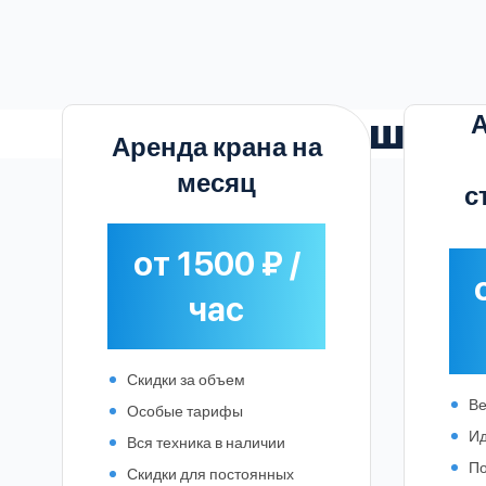
А
Наши
т
Аренда крана на
месяц
с
от 1500 ₽ /
час
Скидки за объем
Ве
Особые тарифы
Ид
Вся техника в наличии
По
Скидки для постоянных