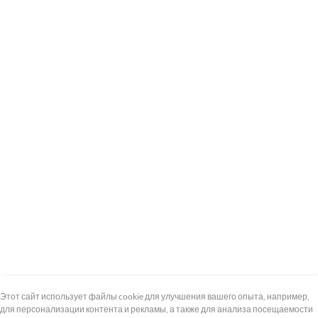
+7 (495) 739-8-12
Круглосуточно
Этот сайт использует файлы cookie для улучшения вашего опыта, например,
для персонализации контента и рекламы, а также для анализа посещаемости
8 (800) 100-33-300