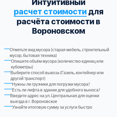
Интуитивный
расчет стоимости
для
Троицкий административный округ
15
расчёта стоимости в
Химки
6
Вороновском
Черноголовка
1
Отметьте вид мусора (старая мебель, строительный
мусор, бытовая техника)
Чеховский
5
Опишите объём мусора (количество единиц или
кубометры)
Шатурский
7
Выберите способ вывозa (Газель, контейнер или
другой транспорт)
Нужны ли грузчики для погрузки мусора?
Шаховской
1
Есть ли лифта в здании для удобного выноса?
Введите адрес на ул. Центральная для оценки
Щелковский
6
выезда в г. Вороновское
Узнайте итоговую сумму за услуги быстро
Щербинка
1