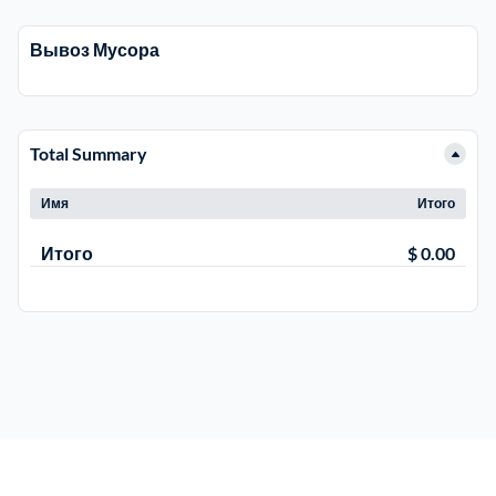
Вывоз Мусора
Электросталь
1
район Косино
1
Total Summary
район Некрасовка
1
Имя
Итого
Итого
$ 0.00