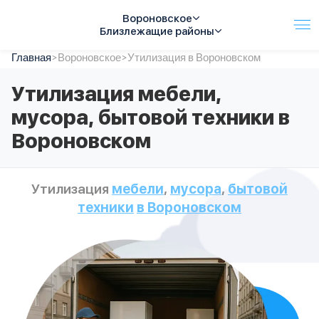
Вороновское
Близлежащие районы
Главная
Услуги
>
Вороновское
>
Утилизация в Вороновском
Автопарк
Утилизация мебели,
Тарифы
мусора, бытовой техники в
Акции
О компании
Вороновском
Отзывы
Контакты
Спецтехника
Утилизация
мебели
,
мусора
,
бытовой
Цены
техники
в Вороновском
FAQ