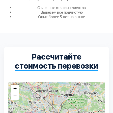
Дмитровский
7
Отличные отзывы клиентов
Вывезем все подчистую
Долгопрудный
2
Опыт более 5 лет на рынке
Домодедовский
7
Дубна
1
Рассчитайте
Егорьевский
3
стоимость перевозки
Зеленоградский
1
Истринский
11
+
−
Каширский
2