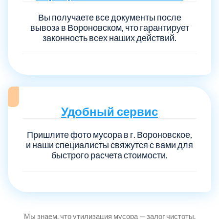
Вы получаете все документы после
вывозa в Вороновском, что гарантирует
Выберите город:
законность всех наших действий.
Удобный сервис
Балашиха
5
Пришлите фото мусора в г. Вороновское,
Богородский
7
и наши специалисты свяжутся с вами для
быстрого расчета стоимости.
Волоколамский
3
Воскресенский
7
Мы знаем, что утилизация мусора — залог чистоты.